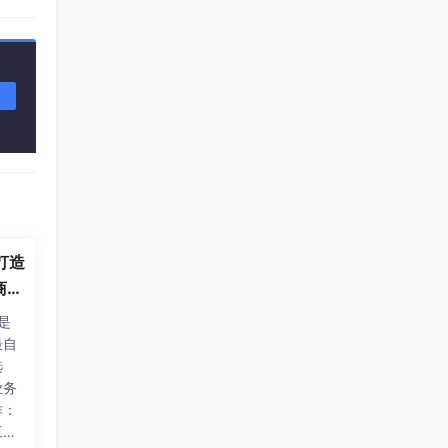
离线
慢但
 打造
商采
）是
不教
最自
选
业务
作：
工录