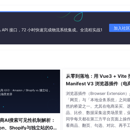
有运算都在你本地显卡完成，商品图、包装稿、宣传素材，全程
加入社区
API 接口，72 小时快速完成物流系统集成。全流程实战1
ndows集成显卡，WebUI会自动降级至CPU模式运行（速度稍
3060及以上，1024×1024尺寸下生成时间稳定在15–25秒。
从零到落地：用 Vue3 + Vite
“我要卖这个”
Manifest V3 浏览器插件（电
买助手实战）
浏览器插件（Browser Extension
话”。Z-Image-Turbo支持中文，但中文也需要结构。我们
「网页」与「本地业务系统」之间
然的桥梁之一。尤其在电商采买、
有效）
品、比价、数据采集这类场景里，
同学每天都在第三方平台页面上操
商AI搜索可见性机制解析：
质感
看商品、翻页、勾选、对比、再手
on、Shopify与独立站的GE