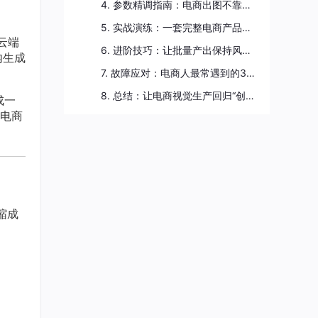
4. 参数精调指南：电商出图不靠猜，靠配置
5. 实战演练：一套完整电商产品图生成流程
云端
6. 进阶技巧：让批量产出保持风格统一
内生成
7. 故障应对：电商人最常遇到的3个问题及解法
8. 总结：让电商视觉生产回归“创意本位”
成一
电商
缩成