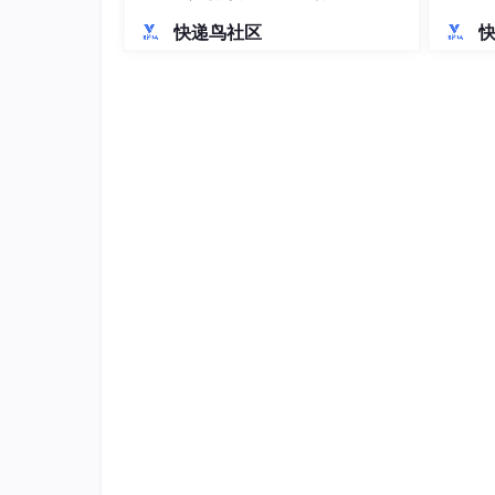
每一项都对应一个视觉决策点，缺一不可。
活方式”
O技术
快递鸟社区
要素
作用
错误示例
主体
明确核心商品
“一个杯子”
材质
控制反光/纹理/触感
“白色的杯子”
场景
定义使用情境与构图
“放在桌子上”
光影
决定专业度与立体感
“有光”
质感
锁定输出风格与精度
“高清”
真实案例组合（直接复制可用）：
现代简约陶瓷咖啡杯，哑光白陶瓷，带圆润磨砂手柄
置于浅橡木纹桌面，左侧留白
30
%，柔光箱正面打
杯沿有细腻高光，底部投自然阴影，产品摄影级，

f/
2.8