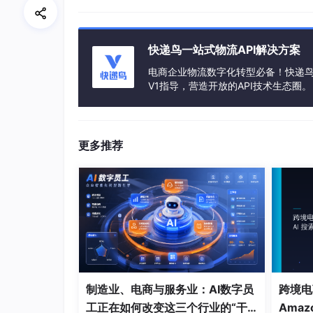
在Chrome或Firefox中打开：
http://localhost:7860
快递鸟一站式物流API解决方案
界面干净，无广告、无注册、无联网请求——所
电商企业物流数字化转型必备！快递鸟 
处理，数据零外泄。
V1指导，营造开放的API技术生态圈。
小贴士：如果你用的是Mac M系列芯片或Wi
完全可用）；NVIDIA显卡用户建议使用RTX 
更多推荐
3. 电商专用提示词工程：让AI听懂
很多设计师失败的第一步，不是模型不行，是“不会说
语法，只给电商人能立刻套用的提示词模板。
3.1 电商产品提示词五要素法（实测
制造业、电商与服务业：AI数字员
跨境电
记住这个口诀：
主体 + 材质 + 场景 + 光影 + 
工正在如何改变这三个行业的“干
Amaz