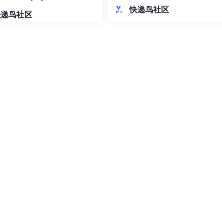
入到内部 ERP。流程重复、易错、
差异实证
快递鸟社区
快递鸟社区
低。如果能把「识别商品 → 判断是
存在 → 批量采集 → 同款比价 → 
正确示例
选品」嵌进页面本身，就能把人工
“现代简约陶瓷咖啡杯，带哑光磨砂手柄”
压缩成几次点击。就地增强：不
“哑光白陶瓷，杯身有细微釉面颗粒感”
“置于浅橡木纹桌面，左侧留白30%，右侧自然延伸”
“柔光箱正面打光，杯沿有细腻高光，底部投自然阴影”
“产品摄影级，f/2.8景深，杯口蒸汽微升，细节锐利”
，

光，