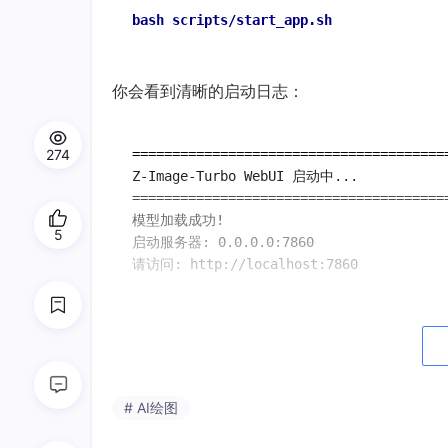
bash 
你会看到清晰的启动日志：
274
========================================
Z-Image-Turbo WebUI 启动中...

========================================
模型加载成功!

5
启动服务器: 0.0.0.0:7860

关键点：脚本自动激活
torch28
环境、加载
python路径。第一次启动约需2–4分钟（
# AI绘图
2.2 浏览器直连，即开即用