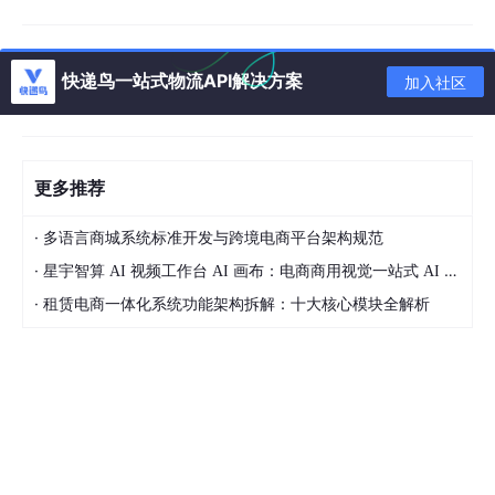
在这个过程中，我们要保持测试人员的严谨和务实，用数据说话，
用测试的方法验证每一个决策。当我们把测试思维和AI工具完美结
合，就能在跨境电商领域实现真正的降维打击，打造出高转化、自
快递鸟一站式物流API解决方案
运行的电商系统，开启属于技术人的跨境电商新赛道。
加入社区
更多推荐
·
多语言商城系统标准开发与跨境电商平台架构规范
·
星宇智算 AI 视频工作台 AI 画布：电商商用视觉一站式 AI 生成平台落地解析
·
租赁电商一体化系统功能架构拆解：十大核心模块全解析