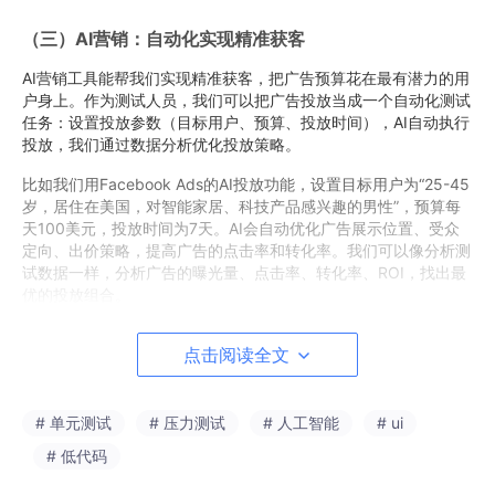
（三）AI营销：自动化实现精准获客
AI营销工具能帮我们实现精准获客，把广告预算花在最有潜力的用
户身上。作为测试人员，我们可以把广告投放当成一个自动化测试
任务：设置投放参数（目标用户、预算、投放时间），AI自动执行
投放，我们通过数据分析优化投放策略。
比如我们用Facebook Ads的AI投放功能，设置目标用户为“25-45
岁，居住在美国，对智能家居、科技产品感兴趣的男性”，预算每
天100美元，投放时间为7天。AI会自动优化广告展示位置、受众
定向、出价策略，提高广告的点击率和转化率。我们可以像分析测
试数据一样，分析广告的曝光量、点击率、转化率、ROI，找出最
优的投放组合。
五、结语：技术人的跨境电商新赛道
点击阅读全文
对于软件测试从业者来说，用AI工具做跨境电商独立站，不是从零
开始的跨界，而是技术能力的迁移和升级。我们的测试思维、技术
# 单元测试
# 压力测试
# 人工智能
# ui
能力、数据分析能力，在电商领域都能找到用武之地。AI工具就像
自动化测试框架，帮我们把重复劳动自动化，让我们能聚焦于更有
# 低代码
价值的策略制定和系统优化。