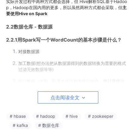
实际开发过程中两种方式都会选择，但 Hive解析SQL基于Hadoo
p，Hadoop在国内用的更多，所以虽然两种方式都会采取，但
主
要使用Hive on Spark
2.2数据仓库 - 数据源
2.2.1用Spark写一个WordCount的
基本步骤
是什么？
对接数据源
加工数据(想办法把从数据源得到的数据转换为需要的格式
过滤无效数据等等)
统计数据（求和、取最大值等都是统计操作，
统计是统计，
分析是分析
）
点击阅读全文
分析数据（可以根据统计结果分析数据）
# hbase
# hadoop
# hive
# zookeeper
这也是数据仓库应该遵循的做统计分析的步骤。
# kafka
# 数据仓库