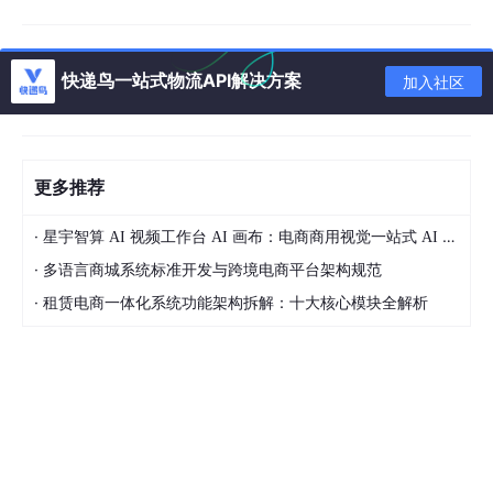
快递鸟一站式物流API解决方案
加入社区
2.2.2数据仓库是否可以以数据库为数据源？
现在出现了新问题：我们之前说我们的数据源来自于数据库，那么
更多推荐
数据仓库中的数据源能直接是数据库吗？
·
星宇智算 AI 视频工作台 AI 画布：电商商用视觉一站式 AI 生成平台落地解析
答案是可以，但最好
不要
，默认是不行的，原因如下：
·
多语言商城系统标准开发与跨境电商平台架构规范
之前说过数据仓库是为了统计分析，而数据存储部分是为了
·
租赁电商一体化系统功能架构拆解：十大核心模块全解析
存储数据，保证业务系统的运行。数据存储部分存储数据是
行式存储，而数据仓库是列式存储，
业务数据库无法直接对
接数据仓库
。中间增加转换行列数据系统性能上会受到影
响。
业务数据库中存储的数据不是海量数据，但是数据仓库要求
的数据是海量数据。
数据量不够
，数据量少做出的决策就不
具备很大参考性。