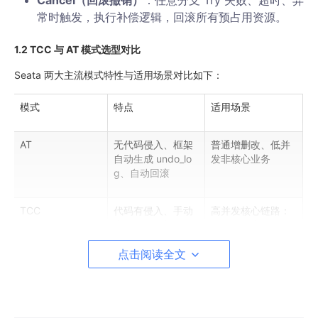
Cancel（回滚撤销）
：任意分支 Try 失败、超时、异
常时触发，执行补偿逻辑，回滚所有预占用资源。
1.2 TCC 与 AT 模式选型对比
Seata 两大主流模式特性与适用场景对比如下：
模式
特点
适用场景
AT
无代码侵入、框架
普通增删改、低并
自动生成 undo_lo
发非核心业务
g、自动回滚
TCC
代码有侵入、手动
高并发核心链路：
实现三阶段补偿、
下单、扣库存、拼
性能更高、业务可
团、支付、分账
控性强
点击阅读全文
选型建议
：电商核心交易、库存、资金链路优先使用 TCC；普通
查询、非核心管理接口使用 AT 或本地事务。