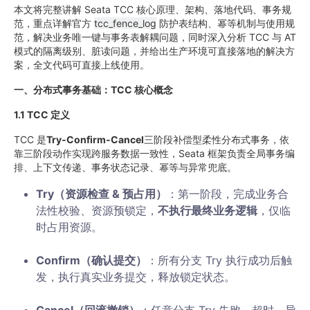
本文将完整讲解 Seata TCC 核心原理、架构、落地代码、事务规
范，重点详解官方
tcc_fence_log
防护表结构、幂等机制与使用规
范，解决业务唯一键与事务表解耦问题，同时深入分析 TCC 与 AT
模式的隔离级别、脏读问题，并给出生产环境可直接落地的解决方
案，全文代码可直接上线使用。
一、分布式事务基础：TCC 核心概念
1.1 TCC 定义
TCC 是
Try-Confirm-Cancel
三阶段补偿型柔性分布式事务，依
靠三阶段动作实现跨服务数据一致性，Seata 框架负责全局事务编
排、上下文传递、事务状态记录、幂等与异常兜底。
Try（资源检查 & 预占用）
：第一阶段，完成业务合
法性校验、资源预锁定，
不执行最终业务逻辑
，仅临
时占用资源。
Confirm（确认提交）
：所有分支 Try 执行成功后触
发，执行真实业务提交，释放锁定状态。