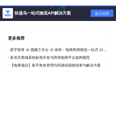
1.3 TCC 典型业务适用场景
快递鸟一站式物流API解决方案
加入社区
下单链路：创建订单 + 扣减库存 + 生成支付流水
拼团链路：开团/参团、团单锁定 + 库存预扣
逆向链路：订单退款、库存回补、资金退回
更多推荐
跨服务抵扣：优惠券、积分、多商户分账
·
星宇智算 AI 视频工作台 AI 画布：电商商用视觉一站式 AI 生成平台落地解析
二、Seata TCC 整体架构与环境准备
·
多语言商城系统标准开发与跨境电商平台架构规范
2.1 架构角色
·
【电商项目】新手角色管理代码测试报错排查与解决方案
Seata 分布式事务包含三大核心角色，协同完成全局事务调度：
TC（Transaction Coordinator 事务协调器）
：Sea
ta-Server 服务端，全局事务管理者，记录事务状
态，下发 Confirm / Cancel 指令。
TM（Transaction Manager 事务管理器）
：业务应
用入口，负责开启、关闭全局事务。