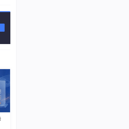
效完
）即
拆