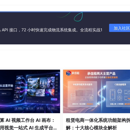
金丝边眼镜”生成一组模特展示图。我们来看看如何用这个工具高
加入社区
API 接口，72 小时快速完成物流系统集成。全流程实战1
。如果你已经获取了该镜像，通常通过一个Web端口（如8080
dio界面，核心就是一个输入框和一个生成按钮。
按钮，比如“写实”、“动漫”、“商务风”。
专业术语，就像跟设计师沟通一样说话就行。
 AI 视频工作台 AI 画布：
租赁电商一体化系统功能架构
用视觉一站式 AI 生成平台
解：十大核心模块全解析