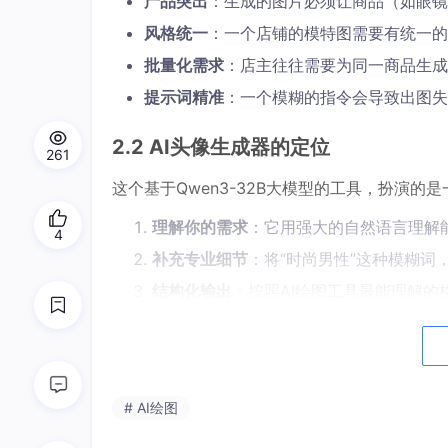
产品突出
：生成的图片必须让商品（如眼镜
风格统一
：一个店铺的模特图需要有统一的
批量化需求
：店主往往需要为同一商品生成
提示词精准
：一个模糊的指令会导致出图失
2.2 AI头像生成器的定位
261
这个基于Qwen3-32B大模型的工具，扮演的是
理解你的需求
：它用强大的自然语言理解
4
补充专业细节
：将“时尚男性”这种模糊词
结构化输出
：按照AI绘图工具最能理解
风格化定制
：根据你的要求，输出赛博朋
它的工作流程非常简单：
你的简单描述 → AI生
就进入实战环节。
# AI绘图
3. 实战工作流：从想法到商品图