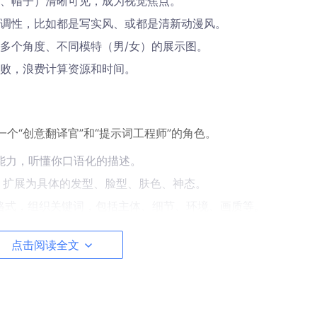
、帽子）清晰可见，成为视觉焦点。
调性，比如都是写实风、或都是清新动漫风。
多个角度、不同模特（男/女）的展示图。
败，浪费计算资源和时间。
一个“创意翻译官”和“提示词工程师”的角色。
能力，听懂你口语化的描述。
，扩展为具体的发型、脸型、肤色、神态。
的格式，组织关键词，包括主体、细节、环境、画质等。
克、古风、商务、动漫等不同风格的专属提示词。
点击阅读全文
成详细Prompt → 粘贴至绘图工具 → 获得高质量模特图
。下面，
的四步法