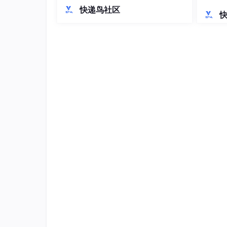
持。在开发规范方面，制定了API设计、
落地解
快递鸟社区
错误处理、安全合规等标准，特别强调
“请生成一个佩戴复古金丝边眼镜的亚洲男性
GDPR等区域合规要求。关键模块开发
是充满阳光的图书馆书架前，画面风格为高
涵盖商品中心多语言管理、订单风控和
支付结算等核心功能。最后提出容器
输入技巧
：
从主体开始
：先说明核心人物和商品（“戴X
补充关键属性
：年龄、性别、气质、表情。
描述环境与氛围
：背景是什么，光线如何。
指定画面风格
：摄影质感、插画风、3D渲
强调产品细节
：这是电商图的核心，务必指
3.3 第三步：获取并解析AI生成的提
点击生成，几秒钟后，你会得到一份结构清晰的
【中文描述】
一位25-30岁的亚洲男性，面
线下泛着温润的金属光泽。他露出淡淡的、令人