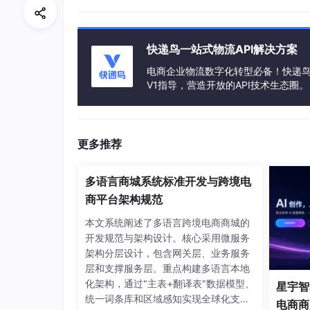
假设你是一位眼镜电商店主，需要为新品“复古
成。
快递鸟一站式物流API解决方案
3.1 第一步：启动与访问工具
电商企业物流数字化转型必备！快递鸟 
V1指导，营造开放的API技术生态圈。
该工具已封装为CSDN星图镜像，部署非常方便
可访问。打开浏览器，你会看到一个简洁的Gra
界面概览
：
更多推荐
输入框
：在这里用自然语言描述你的需求。
多语言商城系统标准开发与跨境电
风格选择（可选）
：有些界面会提供风格预设
商平台架构规范
生成按钮
：点击它，让AI开始工作。
本文系统阐述了多语言跨境电商商城的
3.2 第二步：输入你的创意需求
开发规范与架构设计。核心采用微服务
架构分层设计，包含网关层、业务服务
这是最关键的一步，但要求并不高。你不需要懂
层和支撑服务层。重点构建多语言本地
化架构，通过"主表+翻译表"数据模型、
星宇智算
针对我们的眼镜商品，可以这样输入
：
统一词条库和区域感知实现全球化支
电商商