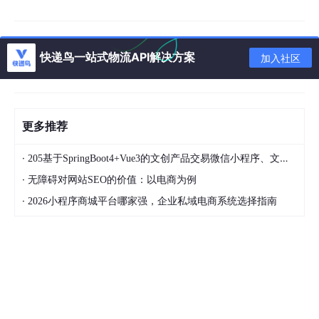
Intel Xeon Silver 4314
支持高并发API 请求、高
CPU
(12C/24T)
线程调度
内存
128 GB DDR4 ECC
缓存与容器多实例运行
快递鸟一站式物流API解决方案
加入社区
2× 1.92 TB NVMe SSD
边缘缓存、数据库本地存
存储
(RAID 1)
储
网络
2× 10 GbE Ports
双链路冗余与高带宽出口
更多推荐
BMC/I
·
支持远程管理
边缘站点远程维护必备
205基于SpringBoot4+Vue3的文创产品交易微信小程序、文创产品电商平台、文创产品微信小程序商城、在线文创产品销售系统、文创产品电商系统、文创产品商城系统、文创产品商城；毕业设计、课程设计
PMI
·
无障碍对网站SEO的价值：以电商为例
·
2026小程序商城平台哪家强，企业私域电商系统选择指南
建议为边缘节点配置
10 Gbps
出口出口链路以应对高峰请求，同时
使用
NVMe SSD
确保I/O性能。
三、操作系统与基础软件栈安装
3.1 安装 RHEL 8.5