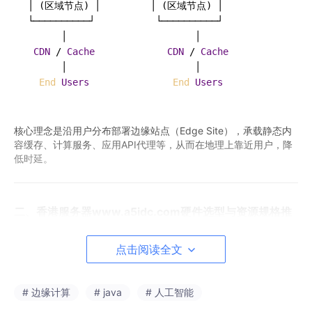
│ 
(
区域节点
)
 │         │ 
(
区域节点
)
 │

└──────────┘           └──────────┘

      │                       │

CDN
/
Cache
CDN
/
Cache
      │                       │

End
Users
End
Users
核心理念是沿用户分布部署边缘站点（Edge Site），承载静态内
容缓存、计算服务、应用API代理等，从而在地理上靠近用户，降
低时延。
二、香港服务器www.a5idc.com硬件选型与资源规格推
荐
点击阅读全文
边缘节点硬件需在成本与性能间权衡。以下为典型规格推荐：
# 边缘计算
# java
# 人工智能
组件
推荐型号/规格
说明