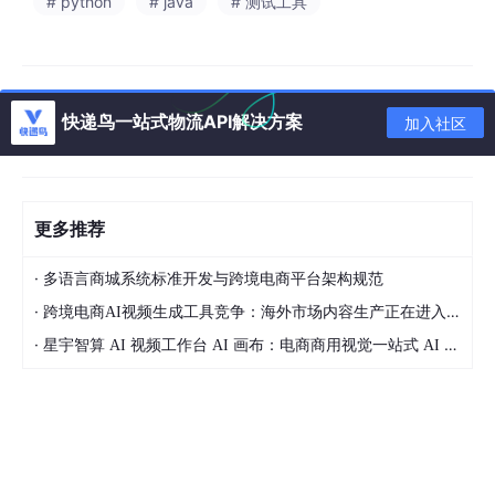
# python
# java
# 测试工具
数据准备
CSV参数化
Diffusion生成仿真用户画像
异常注入
随机故障
基于风险预测的靶向注入
快递鸟一站式物流API解决方案
加入社区
结果分析
指标阈值判断
根因定位知识图谱
更多推荐
典型压测数据对比
：
·
多语言商城系统标准开发与跨境电商平台架构规范
+ 脚本开发效率提升
300
%
+ 异常覆盖率从
65
%
→
92
%
- 资源消
·
耗增加
跨境电商AI视频生成工具竞争：海外市场内容生产正在进入智能化阶段
15
%
（GPU集群）
·
星宇智算 AI 视频工作台 AI 画布：电商商用视觉一站式 AI 生成平台落地解析
四、前沿技术融合实践
数字孪生测试场
构建虚拟电商城：1：1镜像生产环境架构，支持百万级虚拟
用户并行仿真
强化学习调优引擎