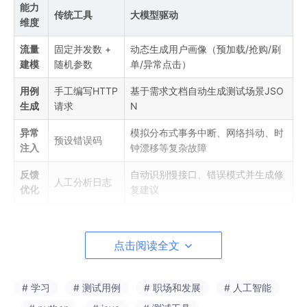
能力
传统工具
大模型驱动
维度
流量
固定并发数 +
动态生成用户画像（预加载/抢购/刷
建模
随机参数
单/异常点击）
用例
手工编写HTTP
基于需求文档自动生成测试场景JSO
生成
请求
N
异常
模拟分布式事务中断、网络抖动、时
预设错误码
注入
钟漂移等复杂故障
反馈
自动识别慢接口、错误模式并生成修
人工分析日志
优化
复建议
三、实战：双11级压测实施路线图
点击阅读全文
阶段
传统方案
大模型增强方案
# 学习
# 测试用例
# 职场和发展
# 人工智能
场景构建
人工编写脚本
GPT生成场景模板库