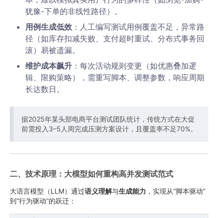
犹豫-下单的非线性路径）。
用例生成低效
‌：人工编写测试用例覆盖不足，异常路
径（如库存扣减失败、支付超时重试、分布式事务回
滚）易被遗漏。
维护成本飙升
‌：每次活动规则变更（如优惠叠加逻
辑、限购策略），需重写脚本、调整参数，响应周期
长达数日。
据2025年某头部电商平台测试团队统计，传统方式在大促
前需投入3–5人周完成压测方案设计，且覆盖率不足70%。
二、技术原理：大模型如何重构高并发测试范式
大语言模型（LLM）通过‌
语义理解
‌与‌
生成能力
‌，实现从“脚本驱动”
到“行为驱动”的跃迁：