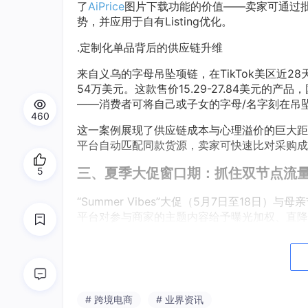
了
AiPrice
图片下载功能的价值——卖家可通过
势，并应用于自有Listing优化。
.定制化单品背后的供应链升维
来自义乌的字母吊坠项链，在TikTok美区近28天
54万美元。这款售价15.29-27.84美元的产
——消费者可将自己或子女的字母/名字刻在吊
460
这一案例展现了供应链成本与心理溢价的巨大距
平台自动匹配同款货源，卖家可快速比对采购成
5
三、夏季大促窗口期：抓住双节点流
“Summer Vibes”大促（5月7日至18
平台对参与商家的主题内容给予曝光加权、直降
短期脉冲式流量中，
AiPrice
价格历史和预警功
易陷入价格战的品类，设定目标价格区间；随后
—节中监控”的数据闭环，是保障利润率和活动
四、AiPrice：深耕节日经济的战术罗
# 跨境电商
# 业界资讯