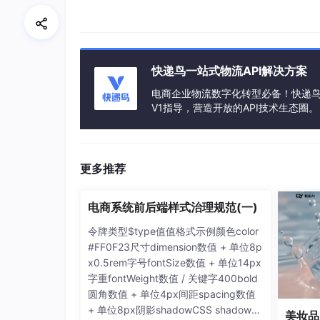
面对大促与节日的双重爆发，
AiPrice
的四大功
价格历史：洞察品类价格底线，寻找利润空间
快递鸟一站式物流API解决方案
用
AiPrice
价格历史功能分析目标品类过去半年的
性投入节日品类备货。
电商企业物流数字化转型必备！快递鸟 
V1指导，营造开放的API技术生态圈。
图搜同款：低成本寻找爆款产业链升级逻辑
以定制字母吊坠项链为例，其成本优势源自义乌
应链。先判定爆款的产品逻辑（定制、纪念性、
更多推荐
类目与高毛利选品。
图片下载：对标高转化Listing的“视觉地图”
电商系统前后端样式治理规范(一)
批量下载对标卖家在主图、场景图中的呈现方式
令牌类型$type值值格式示例颜色color
式快速自用优化，是提升转化率的直接路径。
#FF0F23尺寸dimension数值 + 单位8p
x0.5rem字号fontSize数值 + 单位14px
预警系统：竞品动态实时捕捉，抢占流量先机
字重fontWeight数值 / 关键字400bold
圆角数值 + 单位4px间距spacing数值
价格预警与库存预警的组合是卖家在大促攻坚期
+ 单位8px阴影shadowCSS shadow
美妆品
在“视觉盲区”中被悄然侵蚀。