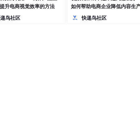
提升电商视觉效率的方法
如何帮助电商企业降低内容生
力
快递鸟社区
快递鸟社区
定制项链的走红证明了情绪消费的巨大潜力。节日窗口叠加夏季大
区；
构；
化；
。
爆款，但能让你的每一次节日投入都更具效率与确定性。