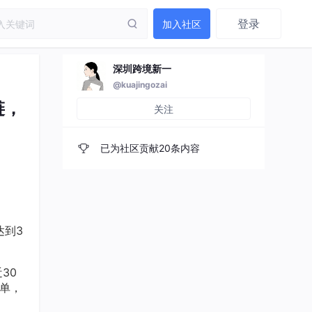
登录
加入社区
深圳跨境新一
@kuajingozai
链，
关注
已为社区贡献20条内容
达到3
。
30
万单，