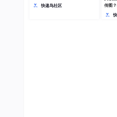
值时间duration数值 + 单位200ms。
传图？
快递鸟社区
五、结语
380亿美元刷新母亲节消费纪录，3D贺卡与
据工具正从可选项升级为卖家的核心竞争力。
AiPrice
助你看见节日经济中的利润流向。
用价格历史，回溯品类趋势，锚定利润安全
用图搜同款，探底供应链成本，优化选品结
用图片下载，对标高转化视觉，提升点击转
用预警系统，捕捉竞品动态，抢占市场先机
这套工具不花哨，但足够实用。它不会替你制造