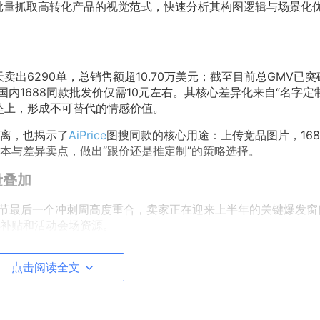
批量抓取高转化产品的视觉范式，快速分析其构图逻辑与场景化
卖出6290单，总销售额超10.70万美元；截至目前总GMV已突破
品，国内1688同款批发价仅需10元左右。其核心差异化来自“名字定
坠上，形成不可替代的情感价值。
离，也揭示了
AiPrice
图搜同款的核心用途：上传竞品图片，168
本与差异卖点，做出“跟价还是推定制”的策略选择。
量叠加
日）与母亲节最后一个冲刺周高度重合，卖家正在迎来上半年的关键爆发
补贴和活动会场资源。
能的组合尤为关键。卖家可在节前通过价格历史筛选出价格稳定
点击阅读全文
利用预警功能实时监控竞品在节日期间的定价变动。这种“节前
竞争力的关键。
盘