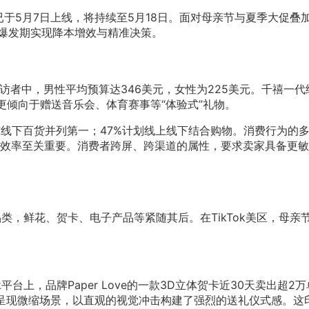
bes”大促已于5月7日上线，将持续至5月18日。面对母亲节与夏季大促叠
的爆发期实现降本增效与精准决策。
访者中，男性平均预算达346美元，女性为225美元。千禧一代
更倾向于赠送音乐会、体育赛事等“体验式”礼物。
与线下百货并列第一；47%计划线上线下结合购物。消费行为的
效率至关重要。消费者跨屏、跨渠道的属性，要求卖家具备更敏
品类，鲜花、贺卡、电子产品等紧随其后。在TikTok美区，母亲
平台上，品牌Paper Love的一款3D立体贺卡近30天卖出超2
时呈现微缩场景，以直观的视觉冲击构建了强烈的送礼仪式感。这