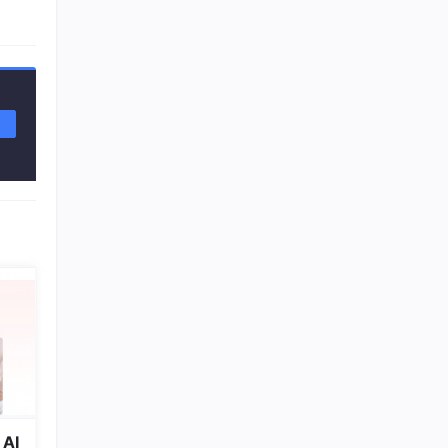
的确定
游供
蓝海
觉范
利润
AI