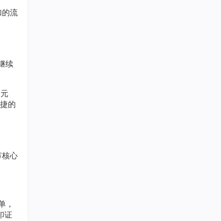
加的流
继续
多元
捷的
节核心
万单，
印证