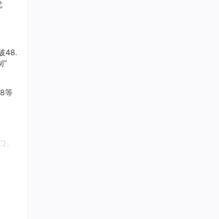
优
48.
制”
8等
窗口。
、不
校准