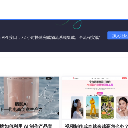
能是卖家最精准的数据支援工具：
价格波动曲线，筛选价格稳定的“利润安全区”，让卖家以更高
加入社区
API 接口，72 小时快速完成物流系统集成。全流程实战1
小商品的柔性供应链。
AiPrice
图搜同款可帮卖家快速对接到上
可展示），再通过图搜穿透货源获取成本底价，以更低成本甄别
，拆解其通过图片叙事传达“情绪价值”的方法论，再将已验证视
的一道保险，帮助卖家在对手倾销或清仓时做出快速调整，防止
牌如何利用 AI 制作产品宣
视频制作成本越来越高怎么办？