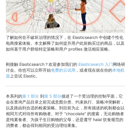
了解如何在不破坏治理的情况下，在 Elasticsearch 中创建个性化
电商搜索体验。本文解释了如何提升用户此前购买过的商品，以及
如何基于用户群组特定策略和用户 profiles 激活相应策略。
刚接触 Elasticsearch？欢迎参加我们的
Elasticsearch 入门
网络研
讨会。你也可以立即开始
免费的云试用
，或者现在就在你的
本地机
器
上尝试 Elastic。
本系列的
第 1 部分
到
第 5 部分
描述了一个受治理的控制平面，它
会在查询产品目录之前完成意图分类、约束执行、策略冲突解析，
以及路由到合适的检索策略。到目前为止，所有描述的机制都会以
相同方式对待所有购物者。对于 “chocolate” 的搜索，无论购物者
是纯素食者、为孩子生日购物的父母，还是遵守 halal 饮食规范的
消费者，都会得到相同的受治理结果集。