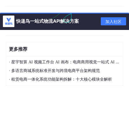
者以前购买过某个产品，那么当他搜索相关内容时，就对该产品进
行提升。一个经常购买特定品牌巧克力曲奇的购物者，在搜索 “co
okies” 时，应该看到这些曲奇排名更高，这不是因为模型预测了偏
好，而是因为存在直接的行为证据。
快递鸟一站式物流API解决方案
加入社区
工作原理
当搜索请求包含用户标识（例如用户处于已登录会话中）时，控制
更多推荐
平面会使用线程池并行运行两个 Elasticsearch 查询：
针对 policy index 的 percolator 查询（与第 3 和第 4 部分
·
星宇智算 AI 视频工作台 AI 画布：电商商用视觉一站式 AI 生成平台落地解析
中描述的治理查找相同）
·
多语言商城系统标准开发与跨境电商平台架构规范
针对 user_purchases index 的购买历史查询，通过 term(us
·
租赁电商一体化系统功能架构拆解：十大核心模块全解析
er_id) 过滤到特定用户，然后将当前搜索字符串与该用户的商
品标题进行匹配
这两个查询是并发执行的（彼此不等待），因此个性化查找不会给
治理流水线带来显著延迟。
购买历史查询在将当前搜索字符串与已存储的商品标题匹配时，会
使用
Elasticsearch 的文本分析能力
（词干提取、分词等）。这意