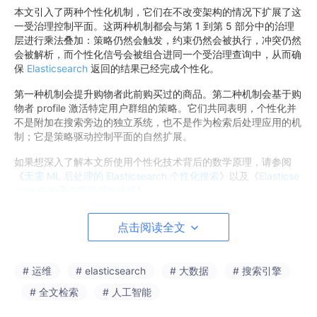
本文引入了两种个性化机制，它们在不改变架构的情况下扩展了这
一受治理控制平面。这两种机制都会与第 1 到第 5 部分中的治理
层进行乘法叠加：策略仍然会触发，约束仍然会被执行，冲突仍然
会被解析，而个性化信号会被组合进同一个受治理查询中，从而确
保
Elasticsearch
返回的结果已经完成个性化。
第一种机制会提升购物者此前购买过的商品。第二种机制会基于购
物者 profile 激活特定用户群组的策略。它们共同表明，个性化并
不是附加在搜索旁边的独立系统，也不是作为检索后处理应用的机
制；它是策略驱动控制平面的自然扩展。
如果想深入了解本文所使用个性化技术背后的数学原理，请参阅
《
无需 ML 后处理的 Elasticsearch 个性化搜索
》以及《
Elasticse
arch 中的用户群组感知排序
》。
如果想观看一个关于如何利用购买历史为回访客户提升搜索结果的
点击阅读全文
实时演示，请观看视频《
可解释的个性化：利用购买历史提升搜
索
》。
# 运维
# elasticsearch
# 大数据
# 搜索引擎
个体购买历史提升
# 全文检索
# 人工智能
最简单的个性化形式之一，也是最有效的形式之一：如果某个购物