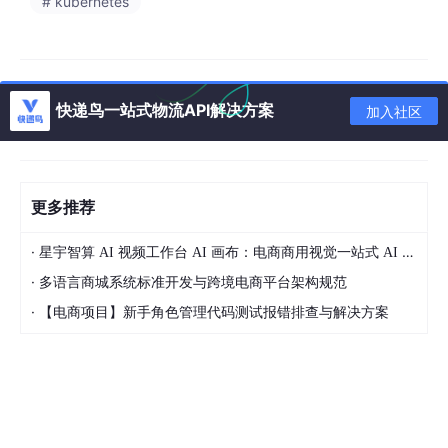
# kubernetes
- 80% 订单集中在 20% 时间（约 4.8 小时）
峰值 TPS = (50,000 × 0.8) ÷ (86400 × 0.2) ≈ 2.31
但！大促期间要单独算：
- 双11当天订单 50 万笔
快递鸟一站式物流API解决方案
加入社区
- 80% 集中在 1 小时（如 20:00-21:00）
大促峰值 TPS = (500,000 × 0.8) ÷ 3600 ≈ 111
⚙️ 四、关联指标：如何从 QPS/TPS 推导资源需求？
更多推荐
1. 通过 RT（响应时间）反推并发能力
并发数 = QPS × 平均响应时间（秒）
·
星宇智算 AI 视频工作台 AI 画布：电商商用视觉一站式 AI 生成平台落地解析
✅ 例子：
·
多语言商城系统标准开发与跨境电商平台架构规范
- 商品详情页 QPS = 1000，RT = 200ms（0.2s）
·
【电商项目】新手角色管理代码测试报错排查与解决方案
→ 需要并发连接数 = 1000 × 0.2 = 200
2. 服务器数量估算
假设单台机器支撑 500 QPS（实测得出）：
- 总 QPS 需求 = 123 → 1台足够
- 但大促 QPS 预估 5000 → 需 10 台（5000 ÷ 500）