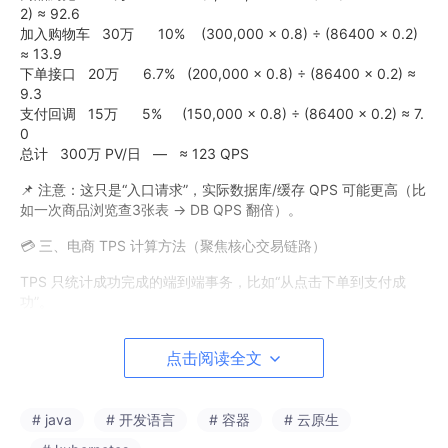
2) ≈ 92.6
加入购物车 30万 10% (300,000 × 0.8) ÷ (86400 × 0.2)
≈ 13.9
下单接口 20万 6.7% (200,000 × 0.8) ÷ (86400 × 0.2) ≈
9.3
支付回调 15万 5% (150,000 × 0.8) ÷ (86400 × 0.2) ≈ 7.
0
总计 300万 PV/日 — ≈ 123 QPS
📌 注意：这只是“入口请求”，实际数据库/缓存 QPS 可能更高（比
如一次商品浏览查3张表 → DB QPS 翻倍）。
💳 三、电商 TPS 计算方法（聚焦核心交易链路）
TPS 只统计成功完成的端到端事务，比如“从点击下单到支付成
功”。
🔹 步骤：
点击阅读全文
1. 确定日订单量（或支付成功笔数）
2. 用二八法则算峰值 TPS
✅ 举例：同一家电商
# java
# 开发语言
# 容器
# 云原生
- 日成功订单数：5万笔