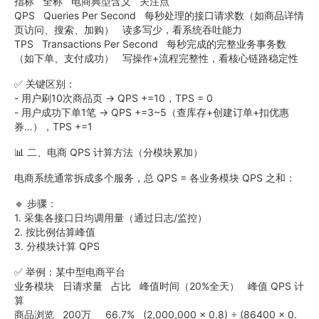
指标 全称 电商典型含义 关注点
QPS Queries Per Second 每秒处理的接口请求数（如商品详情
页访问、搜索、加购） 读多写少，看系统吞吐能力
TPS Transactions Per Second 每秒完成的完整业务事务数
（如下单、支付成功） 写操作+流程完整性，看核心链路稳定性
✅ 关键区别：
- 用户刷10次商品页 → QPS +=10，TPS = 0
- 用户成功下单1笔 → QPS +=3~5（查库存+创建订单+扣优惠
券…），TPS +=1
📊 二、电商 QPS 计算方法（分模块累加）
电商系统通常拆成多个服务，总 QPS = 各业务模块 QPS 之和：
🔹 步骤：
1. 采集各接口日均调用量（通过日志/监控）
2. 按比例估算峰值
3. 分模块计算 QPS
✅ 举例：某中型电商平台
业务模块 日请求量 占比 峰值时间（20%全天） 峰值 QPS 计
算
商品浏览 200万 66.7% (2,000,000 × 0.8) ÷ (86400 × 0.