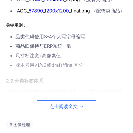
ACC_
67890
_
1200
x
1200
_final.png
（配饰类商品）
关键规则
：
品类代码使用3-4个大写字母缩写
商品ID保持与ERP系统一致
尺寸标注宽x高像素值
版本号用v1/v2或draft/final区分
2.2 分类标签体系
合理的分类标签能实现素材的智能检索。建议建立三级标签体系：
一级标签（产品类目）
：
点击阅读全文
服装
配饰
# 图像处理