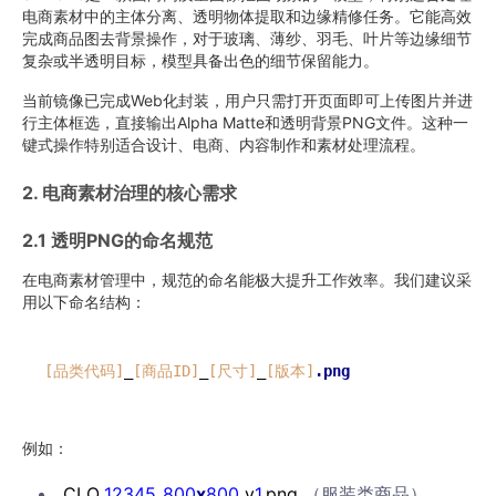
电商素材中的主体分离、透明物体提取和边缘精修任务。它能高效
完成商品图去背景操作，对于玻璃、薄纱、羽毛、叶片等边缘细节
复杂或半透明目标，模型具备出色的细节保留能力。
当前镜像已完成Web化封装，用户只需打开页面即可上传图片并进
行主体框选，直接输出Alpha Matte和透明背景PNG文件。这种一
键式操作特别适合设计、电商、内容制作和素材处理流程。
2. 电商素材治理的核心需求
2.1 透明PNG的命名规范
在电商素材管理中，规范的命名能极大提升工作效率。我们建议采
用以下命名结构：
[品类代码]
_
[商品ID]
_
[尺寸]
_
[版本]
.png
例如：
CLO_
12345
_
800
x
800
_v
1
.png
（服装类商品）