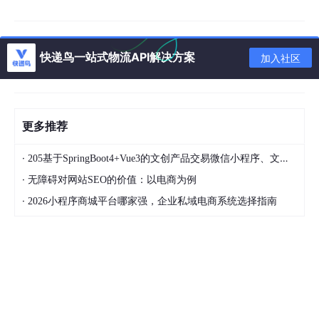
家居
数码
快递鸟一站式物流API解决方案
加入社区
二级标签（材质特性）
：
透明材质
反光材质
更多推荐
纹理材质
纯色材质
·
205基于SpringBoot4+Vue3的文创产品交易微信小程序、文创产品电商平台、文创产品微信小程序商城、在线文创产品销售系统、文创产品电商系统、文创产品商城系统、文创产品商城；毕业设计、课程设计
·
无障碍对网站SEO的价值：以电商为例
三级标签（使用场景）
：
·
2026小程序商城平台哪家强，企业私域电商系统选择指南
主图
详情页
广告图
社交媒体