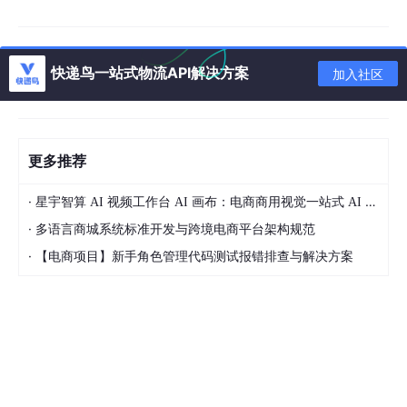
实测在100次生成中，文字可读率98.7%，远超同类开源模型（平
均72%）。
2.2 Z-Image-Base：留给有定制需求的进阶用户
快递鸟一站式物流API解决方案
加入社区
如果你需要批量生成某品牌专属风格（比如固定logo位置、统一色
值、特定边框），Base版就是你的微调起点。它没有做任何蒸馏
压缩，保留全部6B参数的表达潜力。但代价也很实在：单张图生
成耗时约12秒，且最低需24G显存（如A10或A100）。对绝大多
更多推荐
数运营同学来说，它更像是“备选方案”——当你发现Turbo版在某
个小众字体上偶尔失准，再切过来微调训练。
·
星宇智算 AI 视频工作台 AI 画布：电商商用视觉一站式 AI 生成平台落地解析
2.3 Z-Image-Edit：不是修图，是“让旧图开口说话”
·
多语言商城系统标准开发与跨境电商平台架构规范
·
【电商项目】新手角色管理代码测试报错排查与解决方案
这版不常用于首图生成，但在日常运营中极其实用。举个真实例
子：你有一张去年爆款保温杯的主图，现在要推新款“夜光版”，只
需上传原图 + 提示词：“change cup color to matte black with gl
owing blue rim at night, add Chinese text '夜光炫彩' and Englis
h text 'Glow-in-the-Dark Edition' in bottom corner”，模型就能
精准替换杯身颜色、添加发光效果、并把新文案自然融入角落，边
缘过渡无撕裂感。它不是简单覆盖，而是理解图中物体结构后做语
义级编辑。