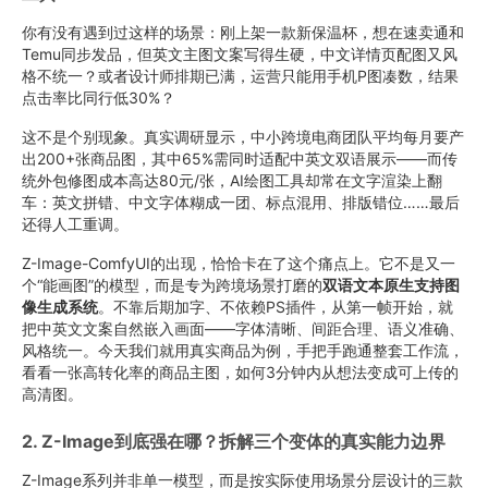
你有没有遇到过这样的场景：刚上架一款新保温杯，想在速卖通和
Temu同步发品，但英文主图文案写得生硬，中文详情页配图又风
格不统一？或者设计师排期已满，运营只能用手机P图凑数，结果
点击率比同行低30%？
这不是个别现象。真实调研显示，中小跨境电商团队平均每月要产
出200+张商品图，其中65%需同时适配中英文双语展示——而传
统外包修图成本高达80元/张，AI绘图工具却常在文字渲染上翻
车：英文拼错、中文字体糊成一团、标点混用、排版错位……最后
还得人工重调。
Z-Image-ComfyUI的出现，恰恰卡在了这个痛点上。它不是又一
个“能画图”的模型，而是专为跨境场景打磨的
双语文本原生支持图
像生成系统
。不靠后期加字、不依赖PS插件，从第一帧开始，就
把中英文文案自然嵌入画面——字体清晰、间距合理、语义准确、
风格统一。今天我们就用真实商品为例，手把手跑通整套工作流，
看看一张高转化率的商品主图，如何3分钟内从想法变成可上传的
高清图。
2. Z-Image到底强在哪？拆解三个变体的真实能力边界
Z-Image系列并非单一模型，而是按实际使用场景分层设计的三款