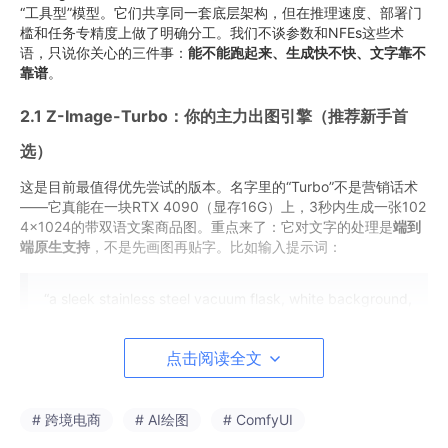
“工具型”模型。它们共享同一套底层架构，但在推理速度、部署门
槛和任务专精度上做了明确分工。我们不谈参数和NFEs这些术
语，只说你关心的三件事：
能不能跑起来、生成快不快、文字靠不
靠谱
。
2.1 Z-Image-Turbo：你的主力出图引擎（推荐新手首
选）
这是目前最值得优先尝试的版本。名字里的“Turbo”不是营销话术
——它真能在一块RTX 4090（显存16G）上，3秒内生成一张102
4×1024的带双语文案商品图。重点来了：它对文字的处理是
端到
端原生支持
，不是先画图再贴字。比如输入提示词：
“a sleek stainless steel vacuum flask, white background,
top view, Chinese text '智能恒温' on left, English text
'Smart Temperature Control' on right, clean minimalist
点击阅读全文
style”
它会自动把两段文字以匹配字体大小、行距和视觉权重的方式，精
# 跨境电商
# AI绘图
# ComfyUI
准布局在左右两侧，且中文字体不发虚、英文不连笔、无错别字。