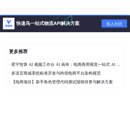
SDXL 1.0 电影级绘图工坊
度
AUTOMATIC1111）
显
默认启用CPU卸载（offl
全模型直载GPU
，24G显存一
存
快递鸟一站式物流API解决方案
加入社区
oad），频繁读写内
次性加载全部权重，零CPU干
利
存，4090也卡顿
预
用
采
默认Euler a或DPM2
内置DPM++ 2M Karras
，收
更多推荐
样
M，平衡但细节偏软
敛更快、边缘更锐、纹理更密
器
·
星宇智算 AI 视频工作台 AI 画布：电商商用视觉一站式 AI 生成平台落地解析
分
·
多语言商城系统标准开发与跨境电商平台架构规范
辨
原生1024x1024硬编码适
需手动调整，超1024易
·
率
配
，896x1152/1152x896等
【电商项目】新手角色管理代码测试报错排查与解决方案
崩溃或黑边
支
黄金比例一键切换
持
风
全靠手写提示词+LoR
5种预设画风按钮
，点一下自
格
A，新手根本不会搭组
动注入专业级风格关键词，免
控
合
写、免调、免试错
制