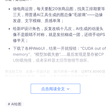
做电商运营，每天要配20张商品图，找美工排期要等
三天，用普通AI工具生成的图总像“毛玻璃”——边缘
发虚、文字模糊、质感单薄；
给新IP设计角色，反复改稿十几次，AI生成的动漫头
像不是眼睛不对称，就是发丝糊成一团，还得手动PS
修半天；
下载了各种WebUI，结果一开就报错：“CUDA out of
memory”、“模型加载失败”……最后发现是显存被CP
U卸载拖慢，或者采样器太旧导致细节崩坏。
而这款工坊，从第一天设计起，就只对准一件事：
让RTX 4090这
颗24G显存的“怪兽”，把每一分算力都砸在画质和速度上
。它不做
通用适配，不妥协性能，不增加学习成本——你打开浏览器，点几
下，图就出来，且第一眼就让人想保存。
点击阅读全文
1.2 和普通SDXL WebUI的本质区别在哪？
# AI绘图
维
普通SDXL WebUI（如