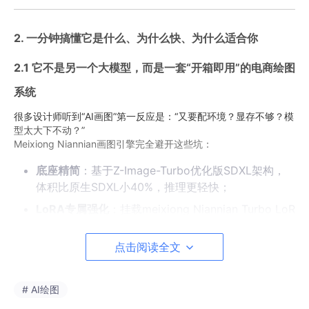
2. 一分钟搞懂它是什么、为什么快、为什么适合你
2.1 它不是另一个大模型，而是一套“开箱即用”的电商绘图
系统
很多设计师听到“AI画图”第一反应是：“又要配环境？显存不够？模
型太大下不动？”
Meixiong Niannian画图引擎完全避开这些坑：
底座精简
：基于Z-Image-Turbo优化版SDXL架构，
体积比原生SDXL小40%，推理更轻快；
LoRA专属强化
：挂载meixiong Niannian Turbo LoR
A权重，专为电商视觉优化——商品质感、光影层
次、文字兼容性都经过千张电商图微调；
点击阅读全文
WebUI友好
：内置Streamlit可视化界面，不用敲命
令、不碰配置文件，浏览器点点就能用。
# AI绘图