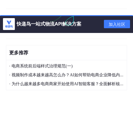
简单说：它像一个装好所有笔刷和滤镜的Photoshop，你只需要告
诉它“想要什么”，剩下的交给它。
2.2 为什么生成快？关键在三个“不折腾”
快递鸟一站式物流API解决方案
加入社区
传统SDXL方
对你的价
Meixiong Niannian引擎
案
值
24G显存流畅运行
，RTX 409
不用升级
更多推荐
需32G+显存
0/3090用户无压力；低配如RT
硬件，老
才能跑满分辨
X 3060（12G）也能降分辨率
设备继续
·
电商系统前后端样式治理规范(一)
率
使用
发光发热
·
视频制作成本越来越高怎么办？AI如何帮助电商企业降低内容生产压力
刷一次手
·
为什么越来越多电商商家开始使用AI智能客服？全面解析核心优势
默认50步推
25步高效策略+经典EulerAnce
机的时
理，耗时8–12
stral调度器
，平均3.2秒出图
间，图就
秒
（实测RTX 4090）
出来了
参数调整复
告别参数
核心参数预设合理值
：步数默认
杂，CFG、采
焦虑，专
25、CFG默认7.0，新手调对3
样器、种子全
注创意表
个滑块就能出稳定好图