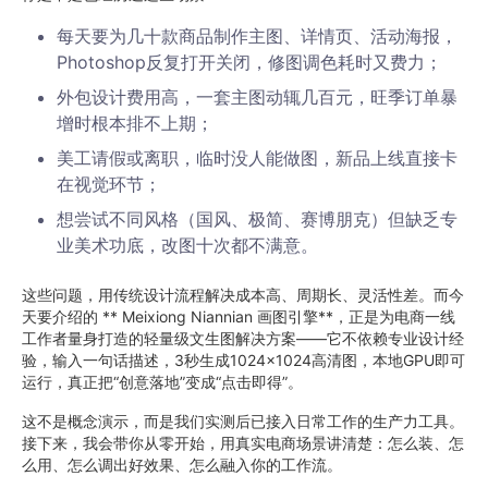
每天要为几十款商品制作主图、详情页、活动海报，
Photoshop反复打开关闭，修图调色耗时又费力；
外包设计费用高，一套主图动辄几百元，旺季订单暴
增时根本排不上期；
美工请假或离职，临时没人能做图，新品上线直接卡
在视觉环节；
想尝试不同风格（国风、极简、赛博朋克）但缺乏专
业美术功底，改图十次都不满意。
这些问题，用传统设计流程解决成本高、周期长、灵活性差。而今
天要介绍的 ** Meixiong Niannian 画图引擎**，正是为电商一线
工作者量身打造的轻量级文生图解决方案——它不依赖专业设计经
验，输入一句话描述，3秒生成1024×1024高清图，本地GPU即可
运行，真正把“创意落地”变成“点击即得”。
这不是概念演示，而是我们实测后已接入日常工作的生产力工具。
接下来，我会带你从零开始，用真实电商场景讲清楚：怎么装、怎
么用、怎么调出好效果、怎么融入你的工作流。