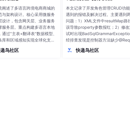
统阐述了多语言跨境电商商城的
本文记录了开发角色管理CRUD功
范与架构设计。核心采用微服务
遇到的报错及解决过程。主要遇到
层设计，包含网关层、业务服务
问题：1）XML文件中resultMap路
撑服务层。重点构建多语言本地
误导致property参数报红；2）修
，通过"主表+翻译表"数据模型、
试时出现BadSqlGrammarExcepti
条库和区域感知实现全球化支
经排查发现是控制器方法缺少@Requ
开发规范方面，制定了API设计、
tBody注解，导致前端传入的JSO
快递鸟社区
快递鸟社区
理、安全合规等标准，特别强调
无法转为Java对象，最终SQL执行
R等区域合规要求。关键模块开发
败。通过分析多层报错信息，定位到
品中心多语言管理、订单风控和
bbo序列化异常背后的SQL语法
算等核心功能。最后提出容器