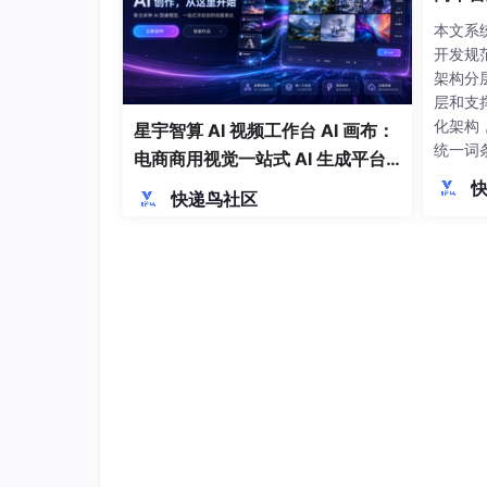
本文系
开发规
架构分
层和支
化架构
星宇智算 AI 视频工作台 AI 画布：
统一词
电商商用视觉一站式 AI 生成平台
持。在
落地解析
快递鸟社区
错误处
GDP
涵盖商
支付结