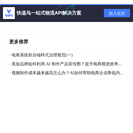
快递鸟一站式物流API解决方案
加入社区
2.2 打标签与推送
为每个微服务镜像打标签并推送到仓库：
更多推荐
bash
·
电商系统前后端样式治理规范(一)
·
美妆品牌如何利用 AI 制作产品宣传图？提升电商视觉效率的方法
# 以商品服务为例
·
视频制作成本越来越高怎么办？AI如何帮助电商企业降低内容生产压力
docker tag [ImageId] registry.cn-hangzhou.aliy
docker push registry.cn-hangzhou.aliyuncs.com
版本号建议
：使用语义化版本号，如
1
.
0
.
0
、
1
.
0
.
1
等，便于版本
管理和回滚。
2.3 创建镜像拉取密钥