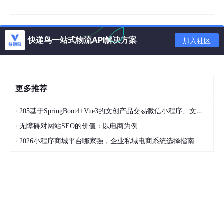
Redis原子操作）。
用户权限模块
快递鸟一站式物流API解决方案
加入社区
JWT实现登录鉴权，RBAC控制后台管理权限（管理
员、运营人员角色分离）。
风控策略：IP限流、验证码防止机器人刷单。
更多推荐
高并发优化方案
·
205基于SpringBoot4+Vue3的文创产品交易微信小程序、文创产品电商平台、文创产品微信小程序商城、在线文创产品销售系统、文创产品电商系统、文创产品商城系统、文创产品商城；毕业设计、课程设计
分层削峰
：Nginx负载均衡 + Node.js集群模式，利
·
无障碍对网站SEO的价值：以电商为例
用PM2进程管理。
·
2026小程序商城平台哪家强，企业私域电商系统选择指南
库存预热
：活动开始前将库存加载至Redis，通过Lua
脚本保证原子性扣减。
异步化处理
：秒杀请求先入队列（RabbitMQ/Kafk
a），后端异步生成订单。
数据库设计要点