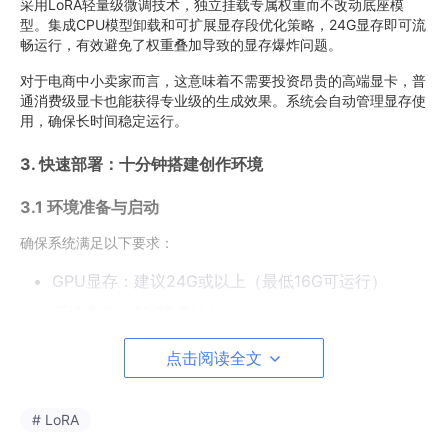
采用LoRA轻量级微调技术，独立挂载专属权重而不改动底座模
型。集成CPU模型卸载和可扩展显存段优化策略，24G显存即可流
畅运行，有效避免了权重叠加导致的显存爆炸问题。
对于电商中小卖家而言，这意味着不需要投资昂贵的高端显卡，普
通消费级显卡也能获得专业级的生成效果。系统会自动管理显存使
用，确保长时间稳定运行。
3. 快速部署：十分钟搭建创作环境
3.1 环境准备与启动
确保系统满足以下要求：
GPU显存：建议24G或以上（最低16G可运行）
系统内存：32GB RAM
存储空间：至少50GB可用空间
点击阅读全文
操作系统：Linux/Windows均可
# LoRA
启动命令非常简单：