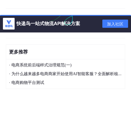
# 进入项目目录
cd
 lingyuxiu-mxj

快递鸟一站式物流API解决方案
加入社区
# 启动服务
python launch.py 
--port
 7860 
--listen
更多推荐
服务启动后，通过浏览器访问
http:
//localhost:7860
即可进入创
作界面。界面设计直观易用，左侧为参数设置区，右侧为图像生成
·
电商系统前后端样式治理规范(一)
和显示区域。
·
为什么越来越多电商商家开始使用AI智能客服？全面解析核心优势
·
3.2 首次使用配置建议
电商购物平台测试
首次使用时建议进行以下配置：
检查LoRA权重文件是否放置在正确目录
根据显卡性能调整生成参数
测试不同采样器找到最佳效果