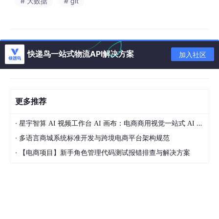
据监控指标自动调整实例数量。扩缩容策略要合理设置，既要快速
# 大数据
# git
响应流量变化，又要避免频繁扩缩造成的资源浪费。
成本控制也是容量管理的一部分。要监控资源使用情况，及时释放
闲置资源。使用云服务商的成本分析工具，找出可以优化的地方。
快递鸟一站式物流API解决方案
加入社区
我们建议每月进行一次成本分析，确保资源使用效率。
四、 故障处理流程
更多推荐
尽管做了各种预防措施，故障仍然可能发生。建立规范的故障处理
流程，能在故障发生时快速响应。我们建议制定详细的应急预案，
·
星宇智算 AI 视频工作台 AI 画布：电商商用视觉一站式 AI 生成平台落地解析
包括故障识别、影响评估、处置步骤、恢复验证等环节。
·
多语言商城系统标准开发与跨境电商平台架构规范
故障演练是检验预案有效性的最好方式。定期进行故障演练，模拟
·
【电商项目】新手角色管理代码测试报错排查与解决方案
各种故障场景，检验团队的应急响应能力。演练后要进行复盘，找
出预案中的不足，持续改进。
故障复盘是提升系统稳定性的重要机会。每次故障后都要进行详细
复盘，分析根本原因，制定改进措施。复盘要避免指责，聚焦问题
解决和流程改进。改进措施要落实到具体的任务，并跟踪执行情