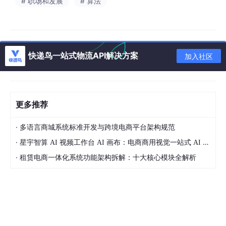
# 职场和发展
# 算法
这是组合模式最经典的应用，完美体现 “部分 - 整体” 的层次
结构。
1. 定义抽象组件（统一接口）
快递鸟一站式物流API解决方案
加入社区
/**

 * 抽象组件：文件系统组件（统一文件和文件夹的接口）

 */
更多推荐
public
abstract
class
FileSystemComponent
 {

protected
 String name; 
// 名称（文件名/文件夹名）
·
多语言商城系统标准开发与跨境电商平台架构规范
·
星宇智算 AI 视频工作台 AI 画布：电商商用视觉一站式 AI 生成平台落地解析
public
FileSystemComponent
(
String name
)
 {

·
this
.name = name;

租赁电商一体化系统功能架构拆解：十大核心模块全解析
    }

// 公共方法：获取大小（文件返回自身大小，文件夹返回
public
abstract
long
getSize
()
;

// 公共方法：显示信息（含层级，方便打印树形结构）