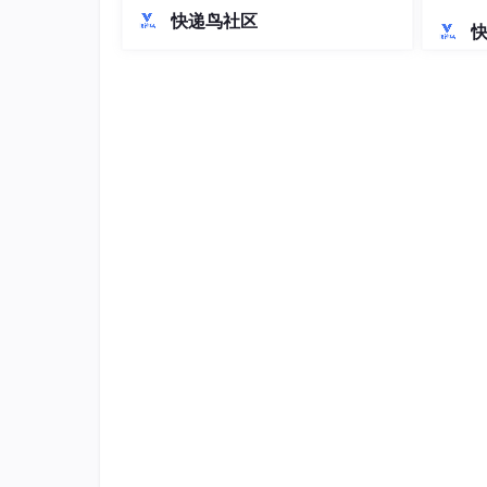
持。在开发规范方面，制定了API设计、
落地解
快递鸟社区
错误处理、安全合规等标准，特别强调
GDPR等区域合规要求。关键模块开发
涵盖商品中心多语言管理、订单风控和
支付结算等核心功能。最后提出容器