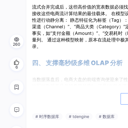
流式合并完成后，这些高价值的宽表数据必须找到一
接收这些电商流计算结果的最佳载体。 在模型设计上，我
性进行动静分离： 静态特征化为标签（Tag）：将
渠道（Channel）”、“商品大类（Categor
事实，如“支付金额（Amount）”、“交易耗时（D
量列。 通过这种模型映射，原本在流处理中极
260
录。
四、 支撑毫秒级多维 OLAP 分析
6
当数据落盘后，电商大盘的前端查询便迎来了性
地区的数码产品总销售额趋势”，还是“当前各流量
级 JOIN 操作。 TDengine 只需通过对
亿条的交易记录中卷出精准的聚合结果。这种 Fl
金组合，是支撑起现代电商实时大屏平稳运转的
# 时序数据库
# tdengine
# 数据库