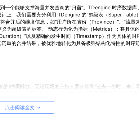
个能够支撑海量并发查询的“归宿”。TDengine 时序数据库
们需要充分利用 TDengine 的“超级表（Super Table
合并后的维度信息，如“用户所在省份（Province）”、“流量
y）”定义为超级表的标签。 动态行为化为指标（Metrics）：将具体
uration）”以及精确的发生时间（Timestamp）作为具体的时
其沉重的合并结果，被优雅地转化为具备极强结构化特性的时序
能的彻底解放。无论现场的主持人要求查看“过去一小时，来自
频道的转化率漏斗对比”，database 都不需要再执行任何昂
超级表的 Tag 进行极速的倒排索引过滤，便能以毫秒级的响应速度，在
点击阅读全文
ink 负责复杂内存对齐、时序数据库 负责海量持久化与多维查
技术基石。