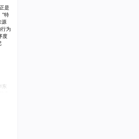
 正是
）”特
来源
的行为
序度
记
华东
贵的表
上百
询的黄