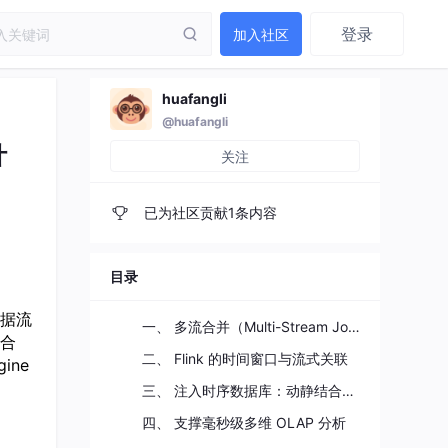
登录
加入社区
huafangli
@huafangli
计
关注
已为社区贡献1条内容
目录
据流
一、 多流合并（Multi-Stream Join）的业务痛点
与合
二、 Flink 的时间窗口与流式关联
ne
三、 注入时序数据库：动静结合的模型设计
四、 支撑毫秒级多维 OLAP 分析