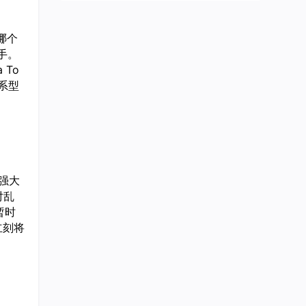
哪个
手。
 To
系型
 强大
对乱
暂时
立刻将