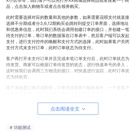
X小店等等，我们客户可以先打开XX商城选择商品或者搜索一个商
品，点击加入购物车或者点击领券购买。
此时需要选择对应的数量和其他的参数，如果需要花呗支付就直接
选择不分期或者分3,6,12期购买会跳转到提交订单界面，选择地址
和优惠券信息，此时我们系统会调用创建订单的接口，并创建一笔
待支付的订单，将订单的数据落在订单表中，然后客户端可以发起
支付，进行支付控件的唤醒和支付方式的选择，此时如果客户关闭
支付方式未支付订单，此时订单状态为待支付。
客户再打开未支付订单并且完成本笔订单支付后，此时订单状态为
待发货。商家可以根据订单待发货的状态，进行快递单号的录入，
这时候我们会调用三方物流的接口，对快递进行追踪，此时订单状
态为待收货。
接下来就是订单完成阶段，订单完成有两个触发条件，一个是客户
主动确认收货，我们平台将订单修改为已完成的状态。
另一个是客户没有点击，但是物流信息显示已签收，经过
7
*
24
小
点击阅读全文
时之后，我们平台会强制的将本笔订单修改为已完成的状态，就完
成了本笔交易，后续用户可以在我的订单中点击评价，对所购商品
进行评价或者删除订单和再次购买等操作。
# 功能测试
电商购物逆向交易流程：逆向交易分为售前，售后两个部分，售前