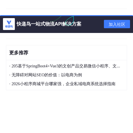
客户申请三次，售后只能申请5次（确认收货后发起售后，审核审
批，退货收件）
售前部分：客户支付完成，商家未发货，订单为待发货状态。客户
快递鸟一站式物流API解决方案
加入社区
在订单详情页，点击申请售后，进入售后申请页，填写完售后信
息，点击提交订单完成，跳转售后详情页，此时订单有两种状态：
1、客户信用等级大于c4，走极速退款流程，不用商家同意直接退
款，此时订单状态为退款完成。
更多推荐
2、另一种是客户信用等级小于c5，需要商家进行审核，此时订单
·
205基于SpringBoot4+Vue3的文创产品交易微信小程序、文创产品电商平台、文创产品微信小程序商城、在线文创产品销售系统、文创产品电商系统、文创产品商城系统、文创产品商城；毕业设计、课程设计
状态为退款中，商家同意退款，此时订单状态为退款完成（如果商
家拒绝订单，此时订单为商家拒绝，客户可以重新申请售后或者申
·
无障碍对网站SEO的价值：以电商为例
请平台客服进行仲裁）。
·
2026小程序商城平台哪家强，企业私域电商系统选择指南
售后部分：客户支付完成后，商家已经发货，此时订单为待收货状
态，客户在订单详情页点击申请售后，跳转到售后类型选择页：仅
退款、退货退款、换货、补寄，我这里说一下退货退款（换货一样
的），点击退货退款，跳转到退货退款申请页，页面顶部展示服务
类型为可以自由切换仅退款、换货、补寄。
中部展示：退货商品件数的选择和寄件方式，客户选择完服务类型
和退货件数后，点击寄件方式，弹出浮层展示上门取件和自行寄件