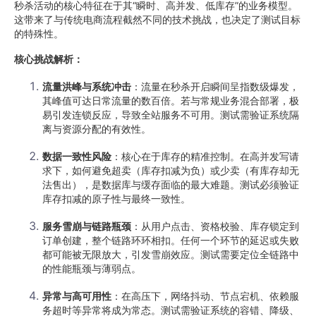
秒杀活动的核心特征在于其“瞬时、高并发、低库存”的业务模型。
这带来了与传统电商流程截然不同的技术挑战，也决定了测试目标
的特殊性。
核心挑战解析：
流量洪峰与系统冲击
：流量在秒杀开启瞬间呈指数级爆发，
其峰值可达日常流量的数百倍。若与常规业务混合部署，极
易引发连锁反应，导致全站服务不可用。测试需验证系统隔
离与资源分配的有效性。
数据一致性风险
：核心在于库存的精准控制。在高并发写请
求下，如何避免超卖（库存扣减为负）或少卖（有库存却无
法售出），是数据库与缓存面临的最大难题。测试必须验证
库存扣减的原子性与最终一致性。
服务雪崩与链路瓶颈
：从用户点击、资格校验、库存锁定到
订单创建，整个链路环环相扣。任何一个环节的延迟或失败
都可能被无限放大，引发雪崩效应。测试需要定位全链路中
的性能瓶颈与薄弱点。
异常与高可用性
：在高压下，网络抖动、节点宕机、依赖服
务超时等异常将成为常态。测试需验证系统的容错、降级、