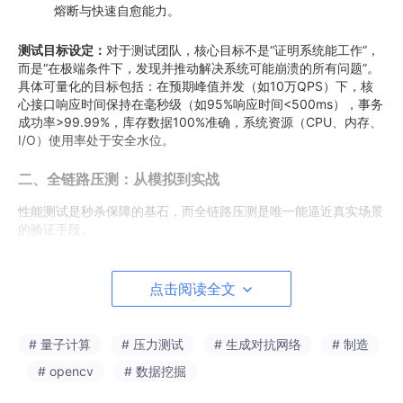
熔断与快速自愈能力。
测试目标设定：
对于测试团队，核心目标不是“证明系统能工作”，
而是“在极端条件下，发现并推动解决系统可能崩溃的所有问题”。
具体可量化的目标包括：在预期峰值并发（如10万QPS）下，核
心接口响应时间保持在毫秒级（如95%响应时间<500ms），事务
成功率>99.99%，库存数据100%准确，系统资源（CPU、内存、
I/O）使用率处于安全水位。
二、全链路压测：从模拟到实战
性能测试是秒杀保障的基石，而全链路压测是唯一能逼近真实场景
的验证手段。
1. 流量建模与场景设计
有效的压测始于真实的流量模型。测试团队
应联合业务、运维部门，基于历史大促数据（如去年峰值QPS、用
点击阅读全文
户行为序列、订单转化率）与本年增长预期，构建精准的负载模
型。场景设计需覆盖完整用户旅程：
# 量子计算
# 压力测试
# 生成对抗网络
# 制造
浏览预热场景
：模拟大量用户在活动前反复刷新商品详情
页、领取优惠券的行为，重点验证静态资源CDN、页面缓存
# opencv
# 数据挖掘
及商品查询服务的抗压能力。