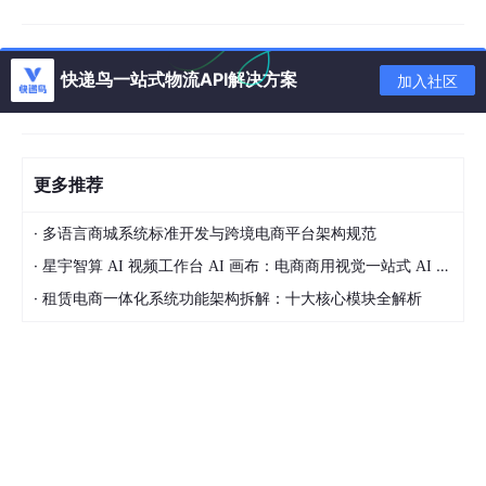
秒杀核心场景
：模拟瞬时点击“立即购买”。此场景需高度集
中，请求内容高度相似（同一商品ID），对库存查询与扣减
接口构成最直接冲击。
快递鸟一站式物流API解决方案
加入社区
订单与支付场景
：模拟成功抢到资格的用户，在短时间内完
成下单、支付流程，验证订单创建、支付网关等下游系统的
承接能力。
更多推荐
2. 真实用户行为模拟
压测工具（如JMeter、Gatling或云测平台）
不应只是简单的HTTP请求发生器。必须模拟真实用户行为，包
·
多语言商城系统标准开发与跨境电商平台架构规范
括：
·
星宇智算 AI 视频工作台 AI 画布：电商商用视觉一站式 AI 生成平台落地解析
思考时间与步进
：在操作间加入合理的等待时间。
·
租赁电商一体化系统功能架构拆解：十大核心模块全解析
动态数据与关联
：用户Token、地址ID、商品SKU等参数需从
CSV数据文件中动态获取，并处理如“库存扣减后生成订单ID”
这样的链路关联。
比例混合
：根据业务漏斗，按比例混合不同请求。例如，100
00个用户中，可能只有1000个能进入下单页面，最终只有10
0个成功支付。