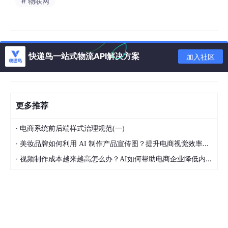
# 物联网
快递鸟一站式物流API解决方案
加入社区
更多推荐
·
电商系统前后端样式治理规范(一)
三、每日分红：积分不是钱，权重才是关键
·
美妆品牌如何利用 AI 制作产品宣传图？提升电商视觉效率的方法
很多人会问：那积分能直接提现吗？不能。积分是你参与每日分红
·
视频制作成本越来越高怎么办？AI如何帮助电商企业降低内容生产压力
的“门票”。
平台每天从广告商那里收到钱，拿出80%到90%放进分红池。然后
系统统计所有人当天的积分，你占多少比例，就从分红池里分多少
钱。
我给你算一笔保守的账：