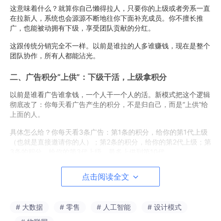
这意味着什么？就算你自己懒得拉人，只要你的上级或者旁系一直
在拉新人，系统也会源源不断地往你下面补充成员。你不擅长推
广，也能被动拥有下级，享受团队贡献的分红。
这跟传统分销完全不一样。以前是谁拉的人多谁赚钱，现在是整个
团队协作，所有人都能沾光。
二、广告积分“上供”：下级干活，上级拿积分
以前是谁看广告谁拿钱，一个人干一个人的活。新模式把这个逻辑
彻底改了：你每天看广告产生的积分，不是归自己，而是“上供”给
上面的人。
具体怎么给？你每天看3条广告：第1条的积分，给你的第1代上级
（也就是直接邀请你的人）；第2条的积分，给你的第2代上级；第
3条的积分，给你的第3代上级。最多上供到第10代。
反过来，你下面的人看广告，也会给你贡献积分。想象一下：你下
点击阅读全文
面有100个人，每人每天看3条广告，就有300份积分汇集到你这
里。
# 大数据
# 零售
# 人工智能
# 设计模式
你不用自己刷，团队在替你干活。这就是被动收益的真正来源。