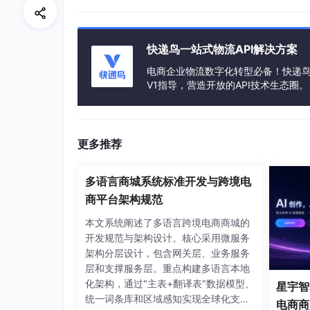
7.2 测试商品明细JSON构建
7.3 测试错误解析
7.4 测试顶层过期消息覆盖
快递鸟一站式物流API解决方案
电商企业物流数字化转型必备！快递鸟 
八、踩坑与避坑指南
V1指导，营造开放的API技术生态圈。
九、设计模式运用总结
十、给即将或正在对接抖店电子面单团
更多推荐
十一、系列导航与总结
延伸阅读：Java 23种设计模式实战系
多语言商城系统标准开发与跨境电
十二、一起交流，共同进步
商平台架构规范
本文系统阐述了多语言跨境电商商城的
开发规范与架构设计。核心采用微服务
架构分层设计，包含网关层、业务服务
关于历史代码的说明
层和支撑服务层。重点构建多语言本地
化架构，通过"主表+翻译表"数据模型、
星宇智算
本系列所展示的原始代码，诞生于公司业务爆发
统一词条库和区域感知实现全球化支
性和扩展性在时间压力下做出了一些合理的妥协
电商商