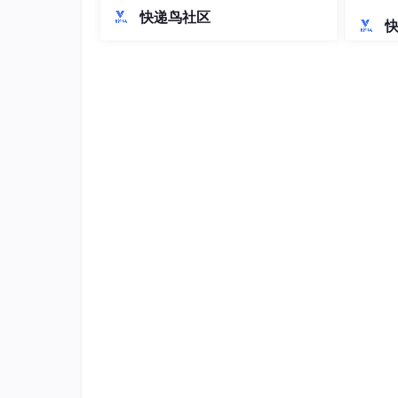
持。在开发规范方面，制定了API设计、
智慧和付出。
落地解
快递鸟社区
错误处理、安全合规等标准，特别强调
我接手系统后，业务提出了新需求（顺丰多产品
GDPR等区域合规要求。关键模块开发
统、安全地扩展功能，也为了让系统能适应未来
涵盖商品中心多语言管理、订单风控和
变
支付结算等核心功能。最后提出容器
的前提下，对代码结构进行优化。
这不是对历史的否定，而是站在巨人肩膀上的演
求之间的务实选择，绝非对你工作的否定。你的
一、背景：当复杂业务遇上“快速迭
抖音电商的崛起速度远超预期，我们的WMS系
支持普通订单，随着业务发展（多包裹、重复订
维护成本较高。
典型特点
：
单方法违背单一职责：JSON构建、HTT
重复代码泛滥：普通订单和重复订单两个重