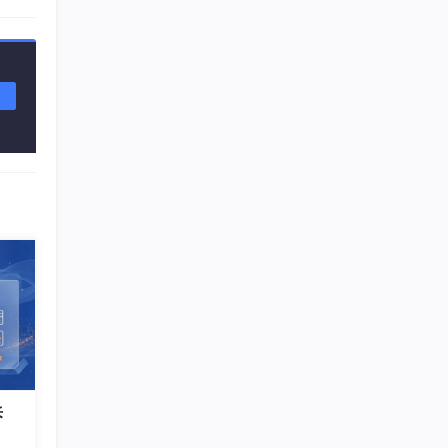
拆
简洁
们的