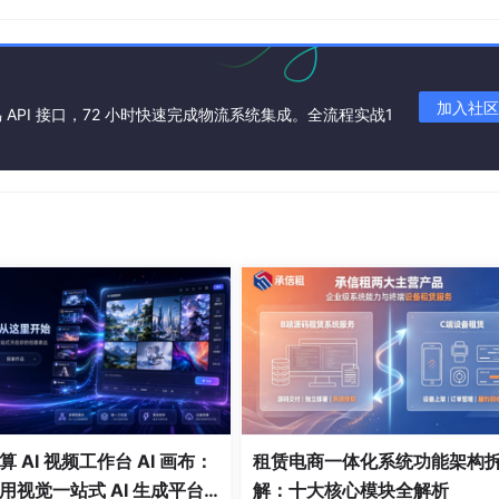
加入社区
API 接口，72 小时快速完成物流系统集成。全流程实战1
队的建议
列
 AI 视频工作台 AI 画布：
租赁电商一体化系统功能架构
式增长期。那时的首要目标是快速上线、稳定支撑业务，代码的
。正是这些“历史代码”撑起了公司数年的发货业务，离不开前辈
用视觉一站式 AI 生成平台
解：十大核心模块全解析