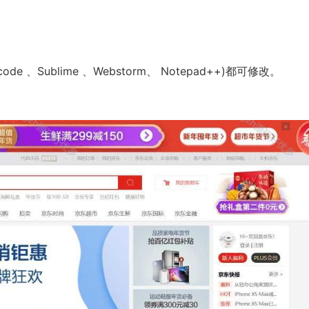
code 、Sublime 、Webstorm、 Notepad++)都可修改。