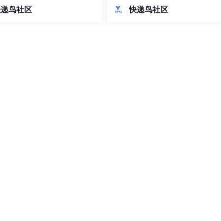
开发规范方面，制定了API设计、
tBody注解，导致前端传入的JSO
快递鸟社区
快递鸟社区
理、安全合规等标准，特别强调
无法转为Java对象，最终SQL执行
R等区域合规要求。关键模块开发
败。通过分析多层报错信息，定位到
品中心多语言管理、订单风控和
bbo序列化异常背后的SQL语法
算等核心功能。最后提出容器