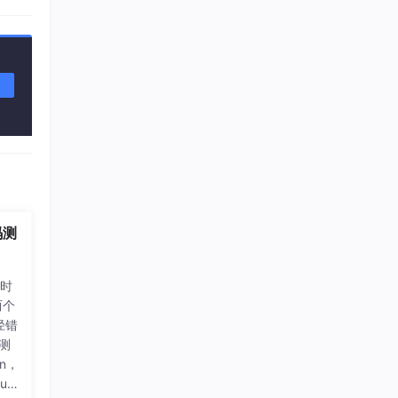
码测
能时
两个
径错
改测
on，
es