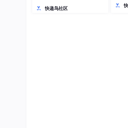
持。在
落地解析
快递鸟社区
错误处
GDP
涵盖商
支付结