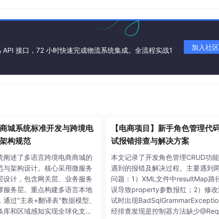
加入社区
API 接口，72 小时快速完成物流系统集成。全流程实战1
商城系统标准开发与跨境电
【电商项目】新手角色管理代
架构规范
试报错排查与解决方案
统阐述了多语言跨境电商商城的
本文记录了开发角色管理CRUD功
范与架构设计。核心采用微服务
遇到的报错及解决过程。主要遇到
层设计，包含网关层、业务服务
问题：1）XML文件中resultMap路
撑服务层。重点构建多语言本地
误导致property参数报红；2）修
，通过"主表+翻译表"数据模型、
试时出现BadSqlGrammarExcepti
条库和区域感知实现全球化支
经排查发现是控制器方法缺少@Requ