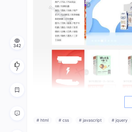
342
7
# html
# css
# javascript
# jquery