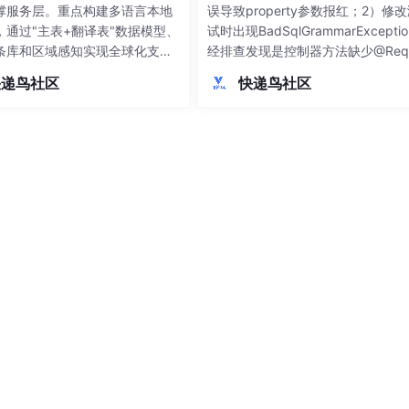
撑服务层。重点构建多语言本地
误导致property参数报红；2）修
，通过"主表+翻译表"数据模型、
试时出现BadSqlGrammarExcepti
条库和区域感知实现全球化支
经排查发现是控制器方法缺少@Requ
开发规范方面，制定了API设计、
tBody注解，导致前端传入的JSO
快递鸟社区
快递鸟社区
理、安全合规等标准，特别强调
无法转为Java对象，最终SQL执行
R等区域合规要求。关键模块开发
败。通过分析多层报错信息，定位到
品中心多语言管理、订单风控和
bbo序列化异常背后的SQL语法
算等核心功能。最后提出容器