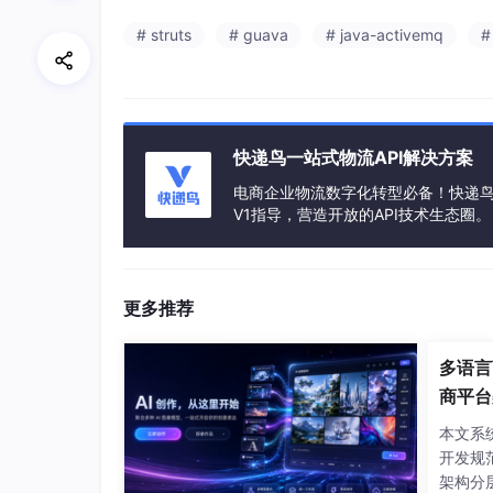
# struts
# guava
# java-activemq
#
快递鸟一站式物流API解决方案
电商企业物流数字化转型必备！快递鸟 
V1指导，营造开放的API技术生态圈。
更多推荐
多语言
商平台
本文系
开发规
架构分