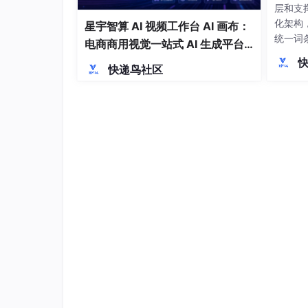
层和支
化架构
星宇智算 AI 视频工作台 AI 画布：
统一词
电商商用视觉一站式 AI 生成平台
持。在
落地解析
快递鸟社区
错误处
GDP
涵盖商
支付结