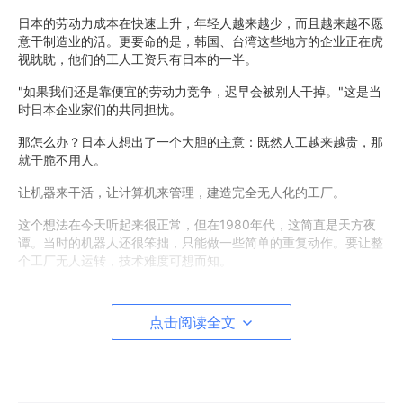
日本的劳动力成本在快速上升，年轻人越来越少，而且越来越不愿
意干制造业的活。更要命的是，韩国、台湾这些地方的企业正在虎
视眈眈，他们的工人工资只有日本的一半。
"如果我们还是靠便宜的劳动力竞争，迟早会被别人干掉。"这是当
时日本企业家们的共同担忧。
那怎么办？日本人想出了一个大胆的主意：既然人工越来越贵，那
就干脆不用人。
让机器来干活，让计算机来管理，建造完全无人化的工厂。
这个想法在今天听起来很正常，但在1980年代，这简直是天方夜
谭。当时的机器人还很笨拙，只能做一些简单的重复动作。要让整
个工厂无人运转，技术难度可想而知。
但日本人有自己的秘密武器。
点击阅读全文
丰田有个著名的管理方法叫"看板管理"，说白了就是"用多少，做
多少"。需要什么零件的时候，就拿一张卡片（看板）去要，不多
要，也不少要，刚刚好。
这个方法很好，但有个问题：谁去送这些零件？