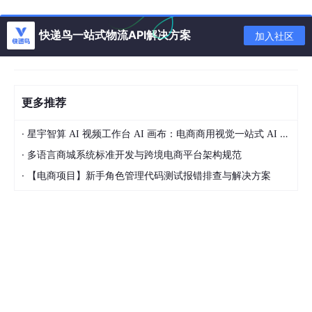
以前都是工人推着小推车满工厂跑，效率低，还容易出错。丰田的
工程师们想：能不能让小车自己跑？
快递鸟一站式物流API解决方案
加入社区
于是，自动导引车（AGV）就派上了用场。
这种小车很聪明，地面上铺一条磁条，它就能沿着磁条自动行走，
就像火车沿着铁轨跑一样。当某个工位需要零件时，工人取下看
更多推荐
板，信号传到控制中心，最近的AGV就会自动跑过来送货。
·
整个过程就像人体的血液循环：哪里缺血，血液就自动流向哪里。
星宇智算 AI 视频工作台 AI 画布：电商商用视觉一站式 AI 生成平台落地解析
·
多语言商城系统标准开发与跨境电商平台架构规范
这套系统的效果非常好。工厂里不再有工人推着小车到处跑的场
景，所有的物料都由AGV自动配送。生产线需要什么，AGV就送什
·
【电商项目】新手角色管理代码测试报错排查与解决方案
么，精确到分钟。
丰田通过这种方式，把"看板管理"和自动化完美结合起来，效率大
大提升。
与此同时，在电子制造业，松下和日立也在利用微处理器革命的成
果。
电子产品的零件特别多，而且更新换代很快。今天生产手机，明天
可能就要生产录音机，零件完全不一样。传统的仓库管理根本应付