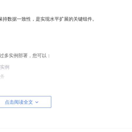
中保持数据一致性，是实现水平扩展的关键组件。
通过多实例部署，您可以：
实例
务
点击阅读全文
ePlugin，它比默认的数据库作业队列效率更高，特别适合处理大量