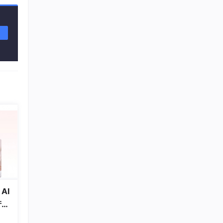
AI
产压