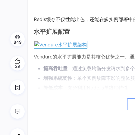
Redis缓存不仅性能出色，还能在多实例部署
水平扩展配置
849
Vendure的水平扩展能力是其核心优势之一。
29
提高吞吐量
：通过负载均衡分发请求到多个
增强系统韧性
：单个实例故障不影响整体服
降低成本
：充分利用Node.js单线程特性
🔧 生产环境配置建议
作业队列优化
生产环境中强烈推荐使用BullMQJobQueu