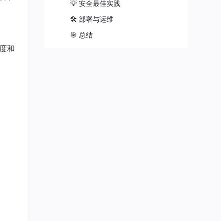
💡 安全最佳实践
🛠️ 部署与运维
🎯 总结
度和