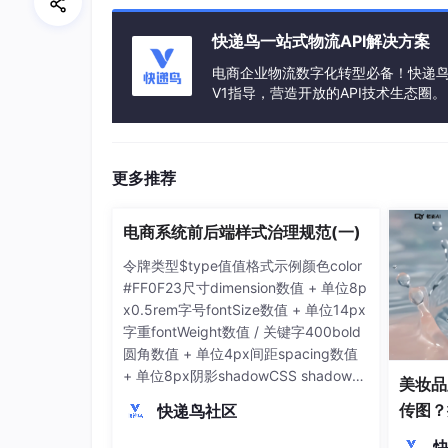
务。
📊 监控与日志管理
快递鸟一站式物流API解决方案
电商企业物流数字化转型必备！快递鸟 
在生产环境中，完善的监控和日志系统是不可或
V1指导，营造开放的API技术生态圈。
配置适当的日志级别，避免生产环境产生过
实现自定义的错误处理策略
更多推荐
定期检查系统性能和资源使用情况
电商系统前后端样式治理规范(一)
💡 安全最佳实践
令牌类型$type值值格式示例颜色color
安全配置是生产环境部署的重中之重：
#FF0F23尺寸dimension数值 + 单位8p
x0.5rem字号fontSize数值 + 单位14px
禁用GraphQL API自省功能
字重fontWeight数值 / 关键字400bold
使用强密码策略
圆角数值 + 单位4px间距spacing数值
+ 单位8px阴影shadowCSS shadow
确保所有实例使用相同的cookie密钥
美妆品
值时间duration数值 + 单位200ms。
传图？
快递鸟社区
🛠️ 部署与运维