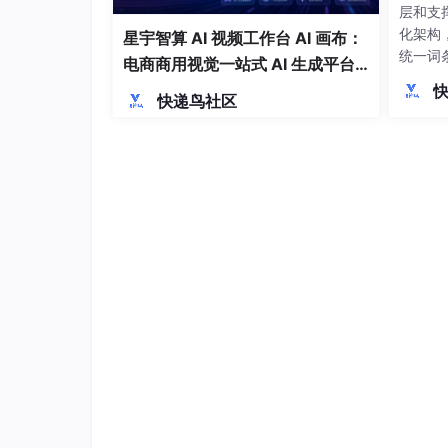
层和支
化架构
星宇智算 AI 视频工作台 AI 画布：
统一词
电商商用视觉一站式 AI 生成平台
持。在
落地解析
快递鸟社区
错误处
GDP
涵盖商
支付结