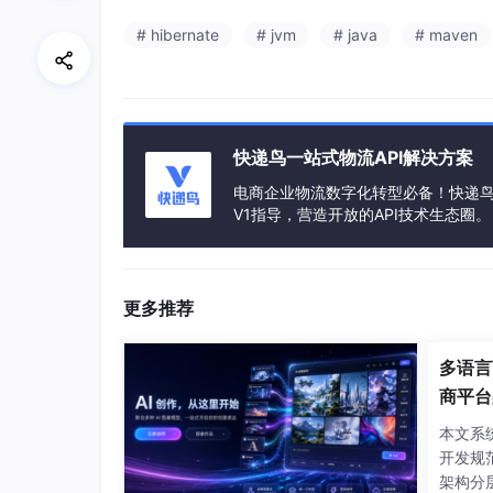
# hibernate
# jvm
# java
# maven
快递鸟一站式物流API解决方案
电商企业物流数字化转型必备！快递鸟 
V1指导，营造开放的API技术生态圈。
更多推荐
多语言
商平台
本文系
开发规
架构分