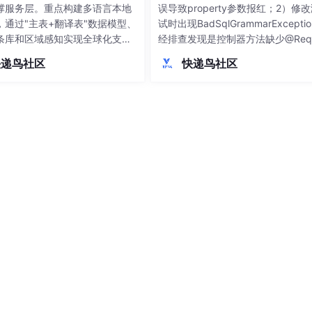
撑服务层。重点构建多语言本地
误导致property参数报红；2）修
，通过"主表+翻译表"数据模型、
试时出现BadSqlGrammarExcepti
条库和区域感知实现全球化支
经排查发现是控制器方法缺少@Requ
开发规范方面，制定了API设计、
tBody注解，导致前端传入的JSO
快递鸟社区
快递鸟社区
理、安全合规等标准，特别强调
无法转为Java对象，最终SQL执行
R等区域合规要求。关键模块开发
败。通过分析多层报错信息，定位到
品中心多语言管理、订单风控和
bbo序列化异常背后的SQL语法
算等核心功能。最后提出容器