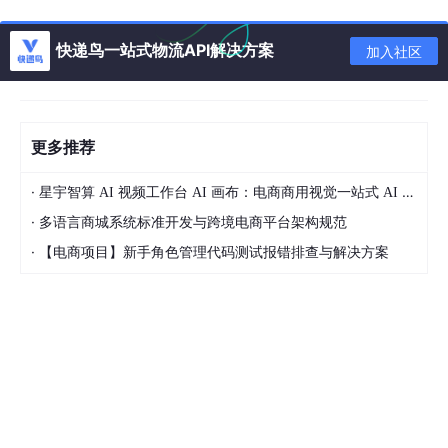
但历史证明，这些少数派是对的。
快递鸟一站式物流API解决方案
加入社区
回顾1963-1975年这12年的发展历程，第一代AS/RS系统的历史
贡献是不可磨灭的。它首次证明了"货物走向人"的理念是可行的，
彻底改变了人们对仓储作业的认知。建立了自动化仓储的基本技术
架构：立体货架、堆垛机、控制系统，这一架构至今仍在使用。推
动了托盘标准化、货架标准化、接口标准化等一系列行业标准的建
更多推荐
立。催生了一个全新的产业——仓储自动化设备制造业，培养了大
批专业人才。
·
星宇智算 AI 视频工作台 AI 画布：电商商用视觉一站式 AI 生成平台落地解析
更重要的是，它建立的技术传承价值至今仍在发挥作用。
·
多语言商城系统标准开发与跨境电商平台架构规范
第一代系统建立的±3mm定位精度标准，至今仍是行业基准。多重
·
【电商项目】新手角色管理代码测试报错排查与解决方案
安全保护、故障自诊断等安全设计理念被后续技术继承和发展。系
统的模块化设计思想为后来的技术发展奠定了基础。确立了"机器
执行、人工监督"的基本作业模式。
但是，正如我们在前面看到的，第一代技术也留下了大量的遗留问
题。
技术层面，系统缺乏自主决策能力，无法根据实际情况优化运行。
物理自动化与信息自动化脱节，数据处理能力不足。系统适应性
差，难以应对业务变化。与其他系统的集成能力有限。