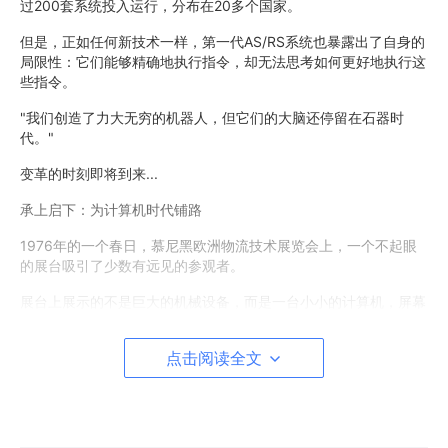
过200套系统投入运行，分布在20多个国家。
但是，正如任何新技术一样，第一代AS/RS系统也暴露出了自身的
局限性：它们能够精确地执行指令，却无法思考如何更好地执行这
些指令。
"我们创造了力大无穷的机器人，但它们的大脑还停留在石器时
代。"
变革的时刻即将到来...
承上启下：为计算机时代铺路
1976年的一个春日，慕尼黑欧洲物流技术展览会上，一个不起眼
的展台吸引了少数有远见的参观者。
展台上展示的不是巨大的机械设备，而是一台小小的计算机，屏幕
上闪烁着绿色的字符...
点击阅读全文
"这台机器将改变仓储自动化的未来，"展台前的工程师自信地说
道，"它能够思考，能够学习，能够优化。"
大多数参观者对此不以为然。在他们看来，仓储自动化就是机械设
备的事情，一台小小的计算机能有什么用？