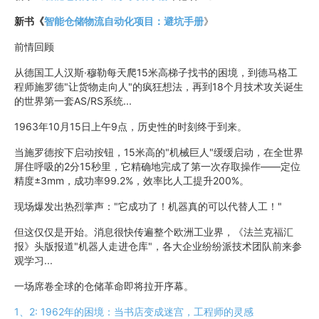
新书《
智能仓储物流自动化项目：避坑手册
》
前情回顾
从德国工人汉斯·穆勒每天爬15米高梯子找书的困境，到德马格工
程师施罗德"让货物走向人"的疯狂想法，再到18个月技术攻关诞生
的世界第一套AS/RS系统...
1963年10月15日上午9点，历史性的时刻终于到来。
当施罗德按下启动按钮，15米高的"机械巨人"缓缓启动，在全世界
屏住呼吸的2分15秒里，它精确地完成了第一次存取操作——定位
精度±3mm，成功率99.2%，效率比人工提升200%。
现场爆发出热烈掌声："它成功了！机器真的可以代替人工！"
但这仅仅是开始。消息很快传遍整个欧洲工业界，《法兰克福汇
报》头版报道"机器人走进仓库"，各大企业纷纷派技术团队前来参
观学习...
一场席卷全球的仓储革命即将拉开序幕。
1、2: 1962年的困境：当书店变成迷宫，工程师的灵感