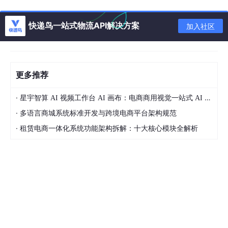
如何自动化存储数万种汽车零部件，从小到螺丝钉，大到发动机缸
体。
快递鸟一站式物流API解决方案
加入社区
福特位于科隆的零部件配送中心占地面积5万平方米，存储着超过1
5万种不同的零部件。传统的存储方式导致零部件查找时间平均15
分钟，库存准确率仅85%，每年因找不到零部件导致的生产线停工
损失超过200万马克。
更多推荐
这个数字让福特的管理层坐不住了。生产线停工一分钟的损失，比
仓库工人一天的工资还要高。
·
星宇智算 AI 视频工作台 AI 画布：电商商用视觉一站式 AI 生成平台落地解析
但汽车零部件和书籍完全不是一回事。
·
多语言商城系统标准开发与跨境电商平台架构规范
·
租赁电商一体化系统功能架构拆解：十大核心模块全解析
重量问题首当其冲。汽车零部件的重量差异巨大，从几克的螺丝到
几百公斤的发动机部件。原有的货叉系统根本无法适应这种差异。
德马格的工程师们开发了"分级载重系统"：轻型货叉承载能力50公
斤，用于小零件；中型货叉承载能力200公斤，用于中等部件；重
型货叉承载能力500公斤，用于大型部件。
尺寸标准化是另一个难题。汽车零部件的形状千奇百怪，很难像书
籍一样实现标准化包装。福特与德马格合作开发了"模块化包装系
统"：设计了5种标准尺寸的包装箱，大型不规则零件采用专用托