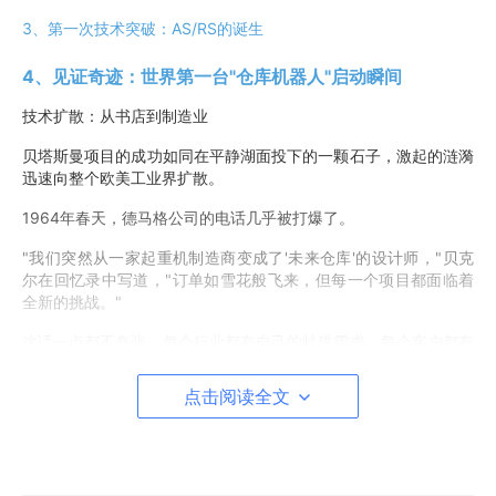
3、第一次技术突破：AS/RS的诞生
4、见证奇迹：世界第一台"仓库机器人"启动瞬间
技术扩散：从书店到制造业
贝塔斯曼项目的成功如同在平静湖面投下的一颗石子，激起的涟漪
迅速向整个欧美工业界扩散。
1964年春天，德马格公司的电话几乎被打爆了。
"我们突然从一家起重机制造商变成了'未来仓库'的设计师，"贝克
尔在回忆录中写道，"订单如雪花般飞来，但每一个项目都面临着
全新的挑战。"
这话一点都不夸张。每个行业都有自己的特殊需求，每个客户都有
自己的独特问题。从书店到汽车厂，从食品仓库到制药企业，AS/
RS技术需要在实战中不断进化。
点击阅读全文
第一个"吃螃蟹"的是福特汽车。
1965年，福特汽车公司成为第二个采用AS/RS技术的企业。但与B
ertelsmann的书籍仓库不同，福特面临的是一个完全不同的挑战：