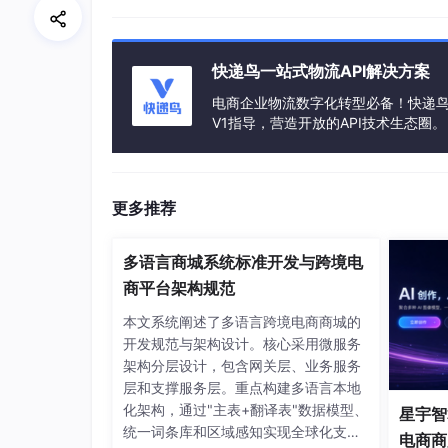
数据库性能优化
问题：如何优化秒杀订单的写入性能
快递鸟一站式物流API解决方案
答案：R2DBC + MyBatis-Plu
电商企业物流数字化转型必备！快递鸟 
业务关联：电商场景TPS需达10000
V1指导，营造开放的API技术生态圈。
缓存雪崩应对策略
更多推荐
场景：秒杀商品信息缓存失效
解决方案：
多语言商城系统标准开发与跨境电
双缓存机制（本地缓存+远程
商平台架构规范
熔断降级（Hystrix/Sentinel）
本文系统阐述了多语言跨境电商商城的
开发规范与架构设计。核心采用微服务
答案解析：结合Redis集群+限流策
架构分层设计，包含网关层、业务服务
层和支撑服务层。重点构建多语言本地
第三轮提问
化架构，通过"主表+翻译表"数据模型、
星宇智算
统一词条库和区域感知实现全球化支
微服务治理方案
电商商