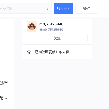
登录
加入社区
m0_75125940
@m0_75125940
关注
已为社区贡献11条内容
选型
消息队