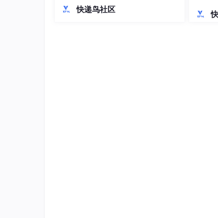
持。在开发规范方面，制定了API设计、
落地解
快递鸟社区
错误处理、安全合规等标准，特别强调
场景：秒杀系统拆分为商品、库存、
GDPR等区域合规要求。关键模块开发
技术选型：Spring Cloud + OpenFeig
涵盖商品中心多语言管理、订单风控和
支付结算等核心功能。最后提出容器
核心难点：服务降级（如库存不足时
答案：配置Hystrix舱壁隔离，配合Ku
支付系统对接
问题：如何处理第三方支付异步通知
答案：消息队列+幂等性设计（Redi
业务关联：电商平台支付需防重复提
AIGC应用扩展
场景：生成商品推荐文案
技术实现：Spring AI + Prompt Engi
挑战：如何评估生成内容质量？