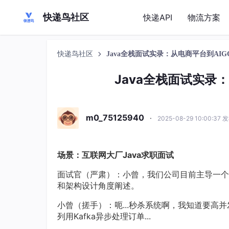
快递鸟社区
快递API
物流方案
快递鸟社区
Java全栈面试实录：从电商平台到AI
Java全栈面试实录
m0_75125940
·
2025-08-29 10:00:37 
场景：互联网大厂Java求职面试
面试官（严肃）：小曾，我们公司目前主导一个
和架构设计角度阐述。
小曾（搓手）：呃...秒杀系统啊，我知道要高并发，
列用Kafka异步处理订单...