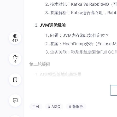
技术对比：Kafka vs RabbitM
答案解析：Kafka适合高吞吐，Rab
JVM调优经验
问题：JVM内存溢出如何定位？
417
答案：HeapDump分析（Eclipse
业务关联：秒杀系统需避免Full G
4
第二轮提问
AI大模型落地电商场景
场景：智能客服系统
技术栈：Spring AI + OpenAI Embedd
核心问题：如何解决AI幻觉问题？
# AI
# AIGC
# 微服务
答案：结合知识库检索（RAG）+ 