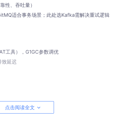
Q（可靠性、吞吐量）
bitMQ适合事务场景；此处选Kafka需解决重试逻辑
 MAT工具），G1GC参数调优
C导致延迟
点击阅读全文
ing + Elasticsearch
人工审核，限制生成内容可信度