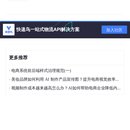
警
OSD（Object Storage Daemo
实际数据存储与复制
n）
快递鸟一站式物流API解决方案
加入社区
MDS（Metadata Server）
支持 CephFS 元数据
RGW（RADOS Gateway）
S3/Swift 对象存储访问接口
更多推荐
为了满足高可用性与性能，建议最少部署如下：
·
电商系统前后端样式治理规范(一)
节点角色
建议数量
说明
·
美妆品牌如何利用 AI 制作产品宣传图？提升电商视觉效率的方法
MON
3
多副本保证服务可用性
·
视频制作成本越来越高怎么办？AI如何帮助电商企业降低内容生产压力
MGR
2
监控与操作管理高可用
OSD
≥6
真实数据存储单元
MDS
2
CephFS 元数据服务备份
RGW
根据业务
对象存储接口层可独立扩容