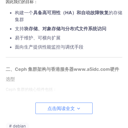
因此我们的目标：
构建一个
具备高可用性（HA）和自动故障恢复
的存储
集群
支持
块存储、对象存储与分布式文件系统访问
易于维护、可横向扩展
面向生产提供性能监控与调优手段
二、Ceph 集群架构与香港服务器www.a5idc.com硬件
选型
Ceph 集群的核心组件包括：
组件
作用
点击阅读全文
MON（Monitor）
保持集群状态、协调服务
提供指标、Dashboard、报
# debian
MGR（Manager）