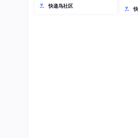
持。在开发规范方面，制定了API设计、
落地解
快递鸟社区
错误处理、安全合规等标准，特别强调
GDPR等区域合规要求。关键模块开发
涵盖商品中心多语言管理、订单风控和
支付结算等核心功能。最后提出容器