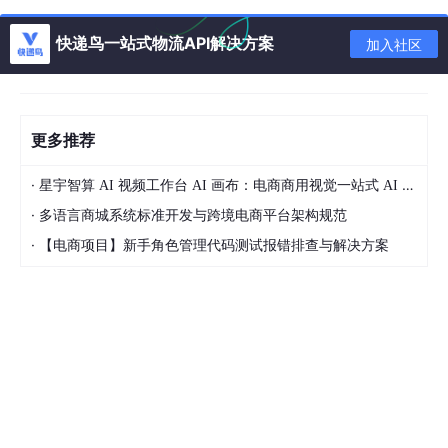
代码详细实现和代码解读；第六部分分析实际应用场景；第七部分
推荐工具和资源，包括学习资源、开发工具框架和相关论文著作；
快递鸟一站式物流API解决方案
加入社区
第八部分总结未来发展趋势与挑战；第九部分是附录，提供常见问
题与解答；第十部分是扩展阅读和参考资料。
1.4 术语表
更多推荐
1.4.1 核心术语定义
·
星宇智算 AI 视频工作台 AI 画布：电商商用视觉一站式 AI 生成平台落地解析
人工智能（Artificial Intelligence，AI）
：是指计算
·
多语言商城系统标准开发与跨境电商平台架构规范
机系统能够执行通常需要人类智能才能完成的任务，
·
【电商项目】新手角色管理代码测试报错排查与解决方案
如学习、推理、解决问题等。
机器学习（Machine Learning，ML）
：是人工智能
的一个分支，它使计算机系统能够通过数据学习模式
和规律，而无需明确编程。
深度学习（Deep Learning，DL）
：是机器学习的一
个子领域，它基于人工神经网络，尤其是深度神经网
络，能够自动从大量数据中学习复杂的模式和特征。
数据挖掘（Data Mining，DM）
：是指从大量数据中