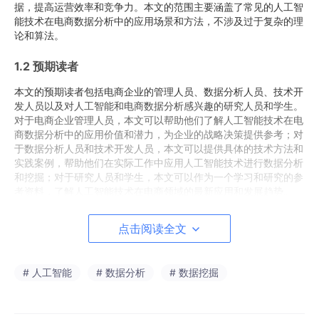
据，提高运营效率和竞争力。本文的范围主要涵盖了常见的人工智
能技术在电商数据分析中的应用场景和方法，不涉及过于复杂的理
论和算法。
1.2 预期读者
本文的预期读者包括电商企业的管理人员、数据分析人员、技术开
发人员以及对人工智能和电商数据分析感兴趣的研究人员和学生。
对于电商企业管理人员，本文可以帮助他们了解人工智能技术在电
商数据分析中的应用价值和潜力，为企业的战略决策提供参考；对
于数据分析人员和技术开发人员，本文可以提供具体的技术方法和
实践案例，帮助他们在实际工作中应用人工智能技术进行数据分析
和挖掘；对于研究人员和学生，本文可以作为一个学习和研究的参
考资料，了解人工智能技术在电商领域的最新应用和发展趋势。
1.3 文档结构概述
点击阅读全文
本文共分为十个部分。第一部分是背景介绍，包括目的和范围、预
期读者、文档结构概述和术语表；第二部分介绍核心概念与联系，
# 人工智能
# 数据分析
# 数据挖掘
给出人工智能技术与电商数据分析的原理和架构的文本示意图和M
ermaid流程图；第三部分讲解核心算法原理和具体操作步骤，用P
ython源代码详细阐述；第四部分介绍数学模型和公式，并进行详
细讲解和举例说明；第五部分是项目实战，包括开发环境搭建、源