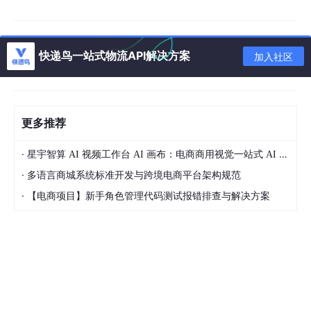
快递鸟一站式物流API解决方案
加入社区
更多推荐
·
星宇智算 AI 视频工作台 AI 画布：电商商用视觉一站式 AI 生成平台落地解析
·
多语言商城系统标准开发与跨境电商平台架构规范
·
【电商项目】新手角色管理代码测试报错排查与解决方案
项目简要介绍
本系统前端采用的Vue3框架,后端采用node.js语言，
express框架，mysql操作库，使用软件：vscode、
MySQL。完成了用户登录,注册等模块的设计与实现。完成
了系统数据库的设计，并基于MySQL数据库管理系统。
Visual Studio Code 内置支持 Vue.js 的核心构建块：