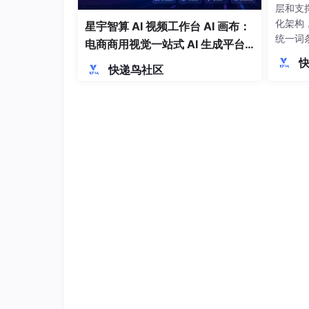
层和支
化架构
星宇智算 AI 视频工作台 AI 画布：
统一词
电商商用视觉一站式 AI 生成平台
持。在
落地解析
快递鸟社区
错误处
GDP
涵盖商
支付结