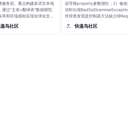
撑服务层。重点构建多语言本地
误导致property参数报红；2）修
，通过"主表+翻译表"数据模型、
试时出现BadSqlGrammarExcepti
条库和区域感知实现全球化支
经排查发现是控制器方法缺少@Requ
开发规范方面，制定了API设计、
tBody注解，导致前端传入的JSO
快递鸟社区
快递鸟社区
理、安全合规等标准，特别强调
无法转为Java对象，最终SQL执行
R等区域合规要求。关键模块开发
败。通过分析多层报错信息，定位到
品中心多语言管理、订单风控和
bbo序列化异常背后的SQL语法
算等核心功能。最后提出容器