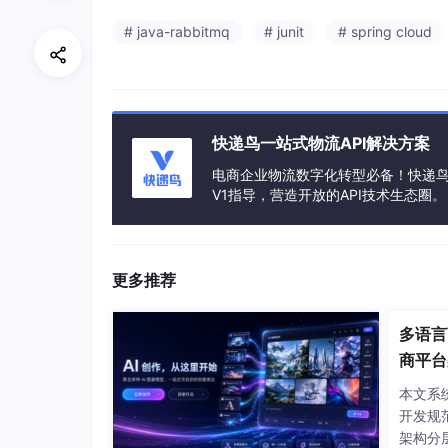
# java-rabbitmq
# junit
# spring cloud
快递鸟一站式物流API解决方案
电商企业物流数字化转型必备！快递鸟 
V1指导，营造开放的API技术生态圈。
更多推荐
多语言
商平台
本文系
开发规
架构分