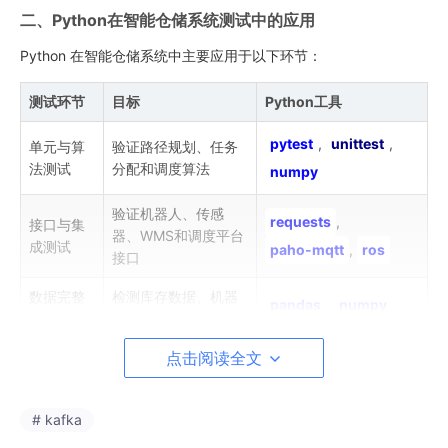
二、Python在智能仓储系统测试中的应用
Python 在智能仓储系统中主要应用于以下环节：
测试环节
目标
Python工具
pytest
,
unittest
,
单元与算
验证路径规划、任务
法测试
分配和调度算法
numpy
验证机器人、传感
requests
,
接口与集
器、WMS和调度平台
成测试
paho-mqtt
,
ros
接口
数据完整
检测库存数据、机器
pandas
,
numpy
,
性与异常
人位置及任务状态异
scipy
检测
常
点击阅读全文
scikit-learn
,
路径规划
优化机器人行驶路径
与任务优
networkx
,
PyTorch
,
# kafka
和作业顺序
化
cvxpy