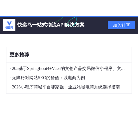
性能与压
多机器人并发任务调
asyncio
,
locust
力测试
度、仓库高峰作业
快递鸟一站式物流API解决方案
加入社区
SimPy
,
matplotlib
,
仿真与场
仓库高峰、设备故障
景测试
和任务冲突模拟
plotly
更多推荐
Python 的灵活性允许快速构建自动化测试脚本、路径优化模型和
仿真场景，实现全流程测试与调度优化。
·
205基于SpringBoot4+Vue3的文创产品交易微信小程序、文创产品电商平台、文创产品微信小程序商城、在线文创产品销售系统、文创产品电商系统、文创产品商城系统、文创产品商城；毕业设计、课程设计
·
无障碍对网站SEO的价值：以电商为例
三、分层测试策略
·
2026小程序商城平台哪家强，企业私域电商系统选择指南
1. 数据层验证
确保库存、机器人状态和传感器数据完整、准确：