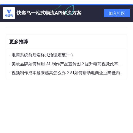
进了数字资产的快速发展。通过区块链，金融资产可以实现
数字化、去中心化管理，降低了交易的中介成本。越来越多
快递鸟一站式物流API解决方案
加入社区
的金融机构正在考虑发行自己的数字货币（CBDC，中央银
行数字货币），以实现更高效的货币流通和跨境支付。
智能合约与去中心化金融（DeFi）
更多推荐
智能合约是基于区块链的自动化执行协议，它可以在不需要
中介机构的情况下自动履行合同条款。在金融行业，智能合
·
电商系统前后端样式治理规范(一)
约被广泛应用于贷款、保险、资产管理等领域，通过智能合
约，交易双方可以直接达成协议并自动执行，无需人工干
·
美妆品牌如何利用 AI 制作产品宣传图？提升电商视觉效率的方法
预。此外，去中心化金融（DeFi）利用区块链和智能合约，
·
视频制作成本越来越高怎么办？AI如何帮助电商企业降低内容生产压力
提供无需传统金融机构参与的借贷、交易、资产管理等金融
服务，极大地提高了金融市场的透明度和效率。
资产追踪与合规管理
在金融行业，区块链的不可篡改特性使得资产追踪与合规管
理更加透明且高效。金融机构能够在区块链上记录每笔交易
的详细信息，确保所有操作符合监管要求，防止欺诈行为的
发生。同时，监管机构也可以实时访问区块链上的交易数
据，进行更有效的监督。