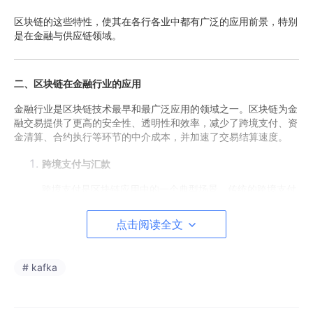
区块链的这些特性，使其在各行各业中都有广泛的应用前景，特别
是在金融与供应链领域。
二、区块链在金融行业的应用
金融行业是区块链技术最早和最广泛应用的领域之一。区块链为金
融交易提供了更高的安全性、透明性和效率，减少了跨境支付、资
金清算、合约执行等环节的中介成本，并加速了交易结算速度。
跨境支付与汇款
跨境支付是区块链应用中的一个典型场景。传统的跨境支付
通常需要通过多个中介银行进行结算，周期长、费用高且容
易出错。而区块链技术能够通过去中心化的网络直接在全球
点击阅读全文
范围内实现快速、低成本的支付。比如，Ripple（瑞波币）
等基于区块链的支付平台已经实现了全球跨境支付的即时清
算和结算。
# kafka
数字货币与资产代币化
区块链技术的出现催生了比特币、以太坊等数字货币，并促