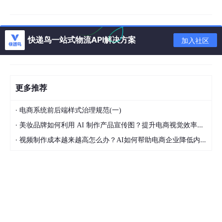
管理员：个人信息、员工管理、客户管理、反馈信息、基础信息、
货物信息、货物运输、统计信息、系统管理
快递鸟一站式物流API解决方案
加入社区
员工：个人信息、客户管理、反馈信息、基础信息、货物信息、货
物运输
客户：个人信息、配送范围、货物信息、货物运输、反馈信息
后台框架：Spring、SpringMVC、MyBatis
更多推荐
UI界面：JSP、jQuery、EasyUI
·
电商系统前后端样式治理规范(一)
数据库：MySQL
·
美妆品牌如何利用 AI 制作产品宣传图？提升电商视觉效率的方法
·
视频制作成本越来越高怎么办？AI如何帮助电商企业降低内容生产压力
		headCell = hssfRow.createCell(
13
);

		headCell.setCellValue(
"标志1"
);

		headCell.setCellStyle(cellStyle);

		headCell = hssfRow.createCell(
14
);

		headCell.setCellValue(
"备注2"
);
