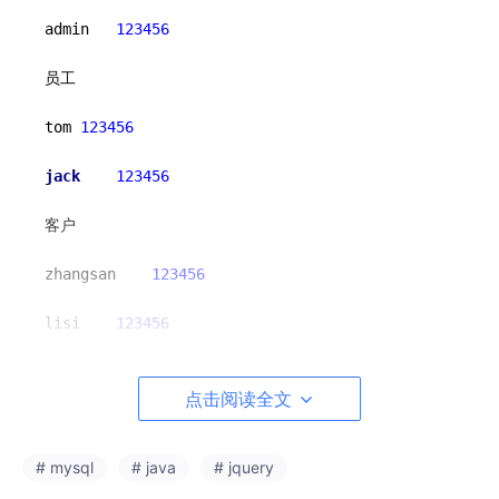
admin   
123456
员工

tom	
123456
jack	
123456
客户

zhangsan	
123456
lisi	
123456
点击阅读全文
SSM的物流管理系统
系统主要分为三种用户角色，分别是管理员、员工以及客户，其具
# mysql
# java
# jquery
体功能如下：