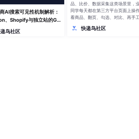
品、比价、数据采集这类场景里，
同学每天都在第三方平台页面上操
商AI搜索可见性机制解析：
看商品、翻页、勾选、对比、再手
on、Shopify与独立站的GE
入到内部 ERP。流程重复、易错、
差异实证
快递鸟社区
快递鸟社区
低。如果能把「识别商品 → 判断是
存在 → 批量采集 → 同款比价 → 
选品」嵌进页面本身，就能把人工
压缩成几次点击。就地增强：不