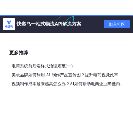
面试官（突然严肃）：最后，如果系统CPU飙高，你会怎么排查？
小曾（慌张）：看JVM日志？
快递鸟一站式物流API解决方案
加入社区
面试官（摇头）：先用Micrometer+Grafana监控，再通过JProfile
r定位线程栈溢出……好了，今天的面试就到这里，回去等通知吧。
答案解析：
更多推荐
秒杀系统设计
·
电商系统前后端样式治理规范(一)
技术点：Redis缓存穿透（布隆过滤器）、分
·
美妆品牌如何利用 AI 制作产品宣传图？提升电商视觉效率的方法
布式锁（Redis Lua脚本）、HikariCP限流、K
·
视频制作成本越来越高怎么办？AI如何帮助电商企业降低内容生产压力
afka异步削峰
业务场景：电商平台高并发场景，需解决库存
超卖问题
Kafka可靠传输
技术点：Spring Cloud Stream Transactional