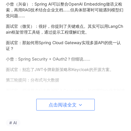
小曾（兴奋）：Spring AI可以整合OpenAI Embedding做语义检
索，再用RAG技术结合企业文档……但具体部署时可能遇到模型幻
觉问题……
面试官（微笑）：很好，你提到了关键难点。其实可以用LangCh
ain框架管理工具链，通过提示工程缓解幻觉。
面试官：那如何用Spring Cloud Gateway实现多源API的统一认
证？
小曾：Spring Security + OAuth2？但细说……
面试官：别忘了JWT令牌刷新策略和Keycloak的开源方案。
第三轮提问：分布式与大数据
面试官：假设用户行为数据写入Cassandra，如何用Flink做实时推
荐？
点击阅读全文
小曾（低头）：FlinkCEP？但窗口函数怎么设计……
面试官：对了，结合Kafka Connect批量导入数据，再用Spring D
# AI
ata Cassandra操作。而Redis可以缓存热点商品信息。