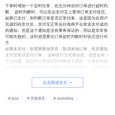
下单时增加一个定时任务，在五分钟后对订单进行超时判
断。 超时判断时，可以先去支付宝上查询订单支付状态。
如果已支付，则判断订单是否正常结束，这是因为在用户
完成扫码支付后，支付宝正常会往电商平台发送支付成功
的通知。但是这个通知是没有事务保证的，所以是非常有
可能失败的，这时就需要在订单超时判断时对状态进行对
齐。
如果未支付，则需要释放库存，取消本地订单，然后通知
支付宝取消支付订单。 这种设计方式很自然。但是会有一
个小问题，就是对订单状态的判断会不及时。订单支付状
态只有在五分钟后的超时判断时才能最终确定，这就不太
及时。
那要如何优化呢？通常企业中的做法并不会等到订单超时
点击阅读全文
时才去查询订单状态，而是在后台会多次频繁查询支付宝
支付状态，这样可以更及时的获得支付结果。例如五分钟
超时时间，至少需要半分钟或者一分钟去查一次支付宝订
# java
# 开发语言
# rocketmq
单状态，如果支付成功了，就及时结束后续等待处理过
程。如果没有完成支付，就再开启下一个定时任务，等待