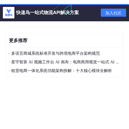
下次检查。这样一分析，你会不会觉得这个定时任务光是
流程控制就有点麻烦了？再跟业务逻辑绑定在一起，这个
快递鸟一站式物流API解决方案
加入社区
任务的逻辑会变得非常复杂。有没有现成的框架可以帮我
们来优化这个复杂的定时任务逻辑，让我们只要专心关注
业务逻辑呢？有，RocketMQ
的事务消息就是一个比较好
的工具。
更多推荐
2
用
RocketMQ
事务消息改造支付超时判断流程
·
多语言商城系统标准开发与跨境电商平台架构规范
RocketMQ
事务消息机制的核心是对消息状态进行不断的
·
星宇智算 AI 视频工作台 AI 画布：电商商用视觉一站式 AI 生成平台落地解析
确认。循环确认的过程就正好可以用来改造，解决上面说
·
租赁电商一体化系统功能架构拆解：十大核心模块全解析
的频繁任务调度的问题。这样就可以专注于开发业务逻
辑，而不用关注频繁复杂的任务调度逻辑。