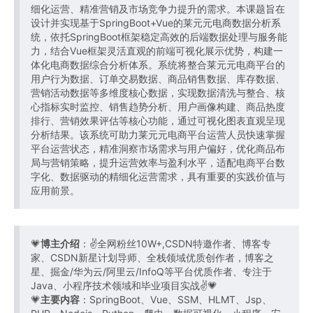
细化运营、精准营销及市场竞争力提升的需求。本课题旨在
设计并实现基于SpringBoot+Vue的莱元元电商数据分析系
统，依托SpringBoot框架稳定高效的后端数据处理与服务能
力，结合Vue框架灵活直观的前端可视化展示优势，构建一
体化电商数据综合分析体系。系统将整合莱元元电商平台的
用户行为数据、订单交易数据、商品销售数据、库存数据、
营销活动数据等多维度核心数据，实现数据清洗与整合、核
心指标实时监控、销售趋势分析、用户画像构建、商品热度
排行、营销效果评估等核心功能，通过可视化图表直观呈现
分析结果。该系统可助力莱元元电商平台运营人员快速掌握
平台运营状态，精准洞察市场需求与用户偏好，优化商品布
局与营销策略，提升运营效率与盈利水平，适配电商平台数
字化、数据驱动的精细化运营需求，具有重要的实践价值与
应用前景。
💗
博主介绍
：✌全网粉丝10W+,CSDN特邀作者、博客专
家、CSDN新星计划导师、全栈领域优质创作者，博客之
星、掘金/华为云/阿里云/InfoQ等平台优质作者、专注于
Java、小程序技术领域和毕业项目实战✌💗
💗
主要内容
：SpringBoot、Vue、SSM、HLMT、Jsp、