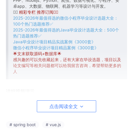
PHP、Nodejs、Python、爬虫、数据可视化、小程序、安
卓app、大数据、物联网、机器学习等设计与开发。
👇🏻
精彩专栏 推荐订阅👇🏻
2025-2026年最值得选的微信小程序毕业设计选题大全：
100个热门选题推荐✅
2025-2026年最值得选的Java毕业设计选题大全：500个
热门选题推荐✅
Java毕业设计项目精品实战案例《3000套》
微信小程序毕业设计项目精品案例《3000套》
🌟文末获取源码+数据库🌟
感兴趣的可以先收藏起来，还有大家在毕设选题，项目以及
论文编写等相关问题都可以给我留言咨询，希望帮助更多的
人
详细视频演示
点击阅读全文
请联系我获取更详细的演示视频
# spring boot
# vue.js
具体实现截图