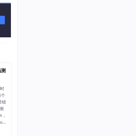
码测
能时
两个
径错
改测
on，
es
N数据
失