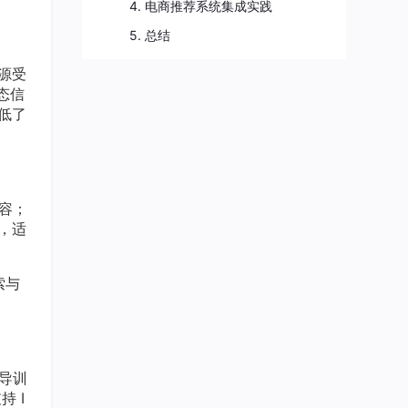
4. 电商推荐系统集成实践
5. 总结
资源受
态信
降低了
容；
，适
索与
导训
持 I