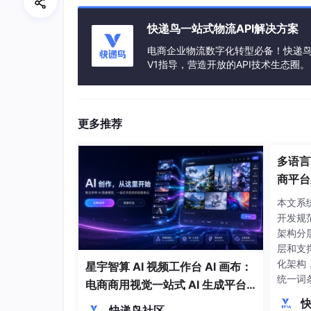
cd
快递鸟一站式物流API解决方案
电商企业物流数字化转型必备！快递鸟 
该目录下包含
run_autoglm_server.
sh
脚本，
V1指导，营造开放的API技术生态圈。
2.2 运行模型服务脚本
执行启动命令：
更多推荐
多语言
sh 
run_autoglm_server.
商平台
本文系
成功启动后，终端将输出类似如下日志信息：
开发规
架构分
层和支
INFO
: Starting AutoGLM-Phone-
9
化架构
星宇智算 AI 视频工作台 AI 画布：
INFO
: Loading vision encoder... done (V
统一词
电商商用视觉一站式 AI 生成平台
INFO
: Loading text tokenizer and LLM ba
持。在
落地解析
INFO
快递鸟社区
错误处