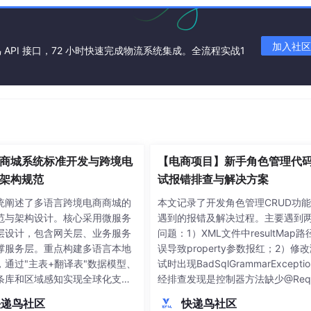
加入社区
API 接口，72 小时快速完成物流系统集成。全流程实战1
封装了模型加载、API 服务注册与日志监控等功能。
商城系统标准开发与跨境电
【电商项目】新手角色管理代
架构规范
试报错排查与解决方案
统阐述了多语言跨境电商商城的
本文记录了开发角色管理CRUD功
范与架构设计。核心采用微服务
遇到的报错及解决过程。主要遇到
层设计，包含网关层、业务服务
问题：1）XML文件中resultMap路
撑服务层。重点构建多语言本地
误导致property参数报红；2）修
，通过"主表+翻译表"数据模型、
试时出现BadSqlGrammarExcepti
RAM: 
6
.
2
条库和区域感知实现全球化支
经排查发现是控制器方法缺少@Requ
ckbone... done (VRAM: 
14
.
5
开发规范方面，制定了API设计、
tBody注解，导致前端传入的JSO
快递鸟社区
快递鸟社区
理、安全合规等标准，特别强调
无法转为Java对象，最终SQL执行