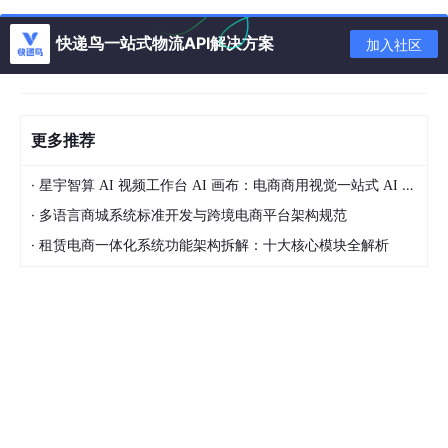
1. 多次搬运测试：模拟“暴力分拣”的考验
这个测试主要模拟商品在仓库分拣、快递员派送过程中的多次搬运
快递鸟一站式物流API解决方案
加入社区
场景——比如被反复拿起、放下、拖拽、堆叠。测试时会通过机械
臂或人工，按照标准的频次和力度对包装件进行操作，评估包装的
稳固性和抗磨损能力。毕竟实际运输中，快递员分拣时难免有“手
滑”“快速搬运”的情况，通过这个测试的包装，才能避免在这些环节
出现破损、开口等问题。
更多推荐
2. 堆叠测试：应对仓储和运输的“重压”
·
星宇智算 AI 视频工作台 AI 画布：电商商用视觉一站式 AI 生成平台落地解析
·
大家应该都见过仓库里堆积如山的包裹，还有运输车厢里层层叠放
多语言商城系统标准开发与跨境电商平台架构规范
的货物——这些场景下，下层的包裹要承受上层所有货物的重量。
·
租赁电商一体化系统功能架构拆解：十大核心模块全解析
堆叠测试就是模拟这种情况，在包装件上方施加规定重量的载荷，
持续一定时间，观察包装是否会变形、塌陷，内部商品是否会被挤
压损坏。比如一些纸箱包装，如果材质不够硬、结构设计不合理，
经过堆叠后很容易变形，进而挤压内部商品，这个测试就能提前发
现这类问题。
3. 振动测试：还原长途运输的“颠簸感”
商品在货车、快递车运输过程中，会随着车辆的行驶产生持续的振
动——比如在高速公路上的匀速振动，或者在乡村小路的颠簸振