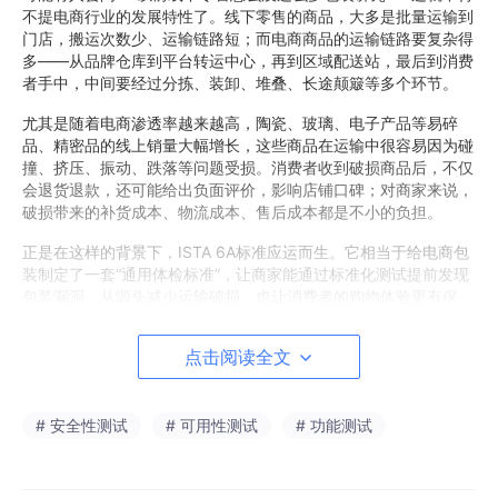
不提电商行业的发展特性了。线下零售的商品，大多是批量运输到
门店，搬运次数少、运输链路短；而电商商品的运输链路要复杂得
多——从品牌仓库到平台转运中心，再到区域配送站，最后到消费
者手中，中间要经过分拣、装卸、堆叠、长途颠簸等多个环节。
尤其是随着电商渗透率越来越高，陶瓷、玻璃、电子产品等易碎
品、精密品的线上销量大幅增长，这些商品在运输中很容易因为碰
撞、挤压、振动、跌落等问题受损。消费者收到破损商品后，不仅
会退货退款，还可能给出负面评价，影响店铺口碑；对商家来说，
破损带来的补货成本、物流成本、售后成本都是不小的负担。
正是在这样的背景下，ISTA 6A标准应运而生。它相当于给电商包
装制定了一套“通用体检标准”，让商家能通过标准化测试提前发现
包装漏洞，从源头减少运输破损，也让消费者的购物体验更有保
障。
点击阅读全文
三、划重点！ISTA 6A标准的核心测试内容
ISTA 6A标准的核心价值，就在于它的测试场景完全贴合真实电商
# 安全性测试
# 可用性测试
# 功能测试
运输流程。下面这5个核心测试项目，每一个都是针对运输中的高
频风险点设计的，咱们逐一拆解：