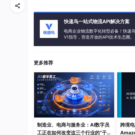
关投诉量年增 80%，30 日留存率不足 8%。
3. 同质化竞争激烈，盈利可持续性存
快递鸟一站式物流API解决方案
超 80% 的淘宝扭蛋机小程序玩法雷同，集中在 
电商企业物流数字化转型必备！快递鸟 
源和流量扶持，只能靠低价竞争，导致利润微薄；头
V1指导，营造开放的API技术生态圈。
人飙升至 2025 年的 85 元 / 人。部
退，盈利模式即刻崩塌。
三、应对策略：合规为基，技术为
更多推荐
合规先行筑牢底线：提前申请淘宝小程序
淘宝实名认证与支付限额系统，杜绝未成年人超
整日志留存备查，通过平台合规备案。
技术架构升级护航体验：采用 MySQL 读
设备指纹 + IP 绑定的反作弊体系，作弊率
接淘宝支付 SDK，符合 PCI DSS 认证要
差异化运营构建壁垒：深耕垂直 IP 赛
制造业、电商与服务业：AI数字员
跨境电
友组队抽盒”“逛逛分享获次数” 等社交功能
工正在如何改变这三个行业的“干
Amaz
下核销”，拓展消费场景。