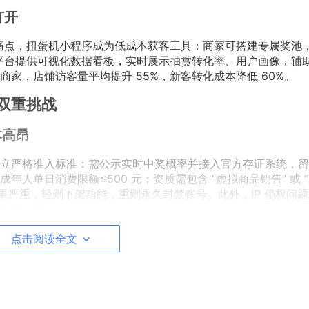
打开
 痛点，扭蛋机小程序成为低成本获客工具：商家可搭建专属奖池
流；平台提供可视化数据看板，实时展示抽赏转化率、用户画像，辅
家，店铺访客量平均提升 55%，新客转化成本降低 60%。
双重挑战
本高昂
立严格准入标准：需公示实时中奖概率并接入官方存证系统，留存
人单日消费限额≤500 元；资质需包含 “虚拟商品销售” 或 
后果严重，轻则下架功能，重则永久封禁账号。此外，IP 侵权问
易引发法律纠纷。
点击阅读全文
顿、订单超卖（投诉占比达 15%），弱网环境下数据同步延迟
脚本刷奖，某平台因隐藏款被恶意刷空损失超百万元。信任危机更
际仅 0.1%）、商品质量不符、售后退款难等问题，导致黑猫投诉