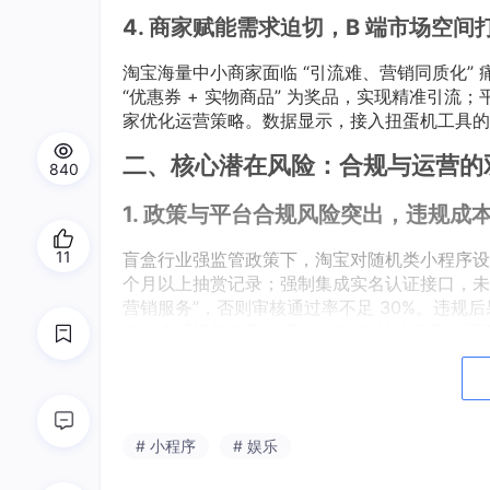
4. 商家赋能需求迫切，B 端市场空间
淘宝海量中小商家面临 “引流难、营销同质化”
“优惠券 + 实物商品” 为奖品，实现精准引
家优化运营策略。数据显示，接入扭蛋机工具的商
二、核心潜在风险：合规与运营的
840
1. 政策与平台合规风险突出，违规成
11
盲盒行业强监管政策下，淘宝对随机类小程序设
个月以上抽赏记录；强制集成实名认证接口，未成年
营销服务”，否则审核通过率不足 30%。违规
发，未经授权使用动漫、游戏 IP 的小程序，
2. 技术与信任风险，影响用户留存
部分小程序存在技术短板：高并发场景下系统卡
“已付款未抽赏” 纠纷；反作弊机制缺失导致
# 小程序
# 娱乐
性：虚假概率宣传（如公示隐藏款概率 1% 实