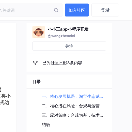
登录
加入社区
小小王app小程序开发
@wangzhencici
关注
已为社区贡献3条内容
目录
属
这类小
一、核心发展机遇：淘宝生态赋能的三重红利
规边
二、核心潜在风险：合规与运营的双重挑战
三、应对策略：合规为基，技术为翼，生态为核
结语