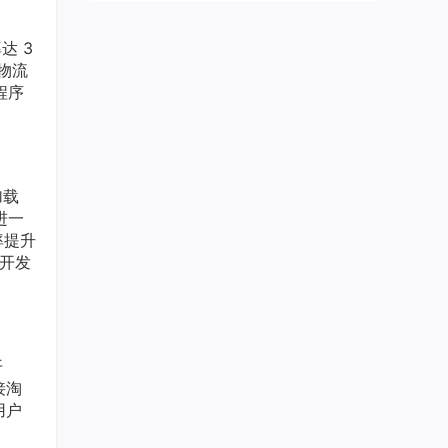
达 3
物流
程序
加载
进一
率提升
将开发
开
接淘
用户