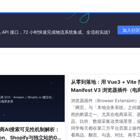
疑
“抽赏 - 发货” 基础流程，缺乏差异化竞争力。中小平台因缺乏 IP
加入社区
API 接口，72 小时快速完成物流系统集成。全流程实战1
部平台面临用户审美疲劳，新增获客成本从 2023 年的 30 元
分平台过度依赖抽赏抽成，未搭建增值服务体系，一旦监管收紧或用户热
翼，生态为核
对应类目资质，显著位置公示中奖概率、退改政策及奖品库存；
额消费；采用 “时间种子 + 用户 ID 哈希” 生成随机数，
从零到落地：用 Vue3 + Vite
Manifest V3 浏览器插件（电
买助手实战）
写分离 + Redis 缓存架构，热门奖品库存实时同步，避免超卖；
浏览器插件（Browser Extension
控制在 0.3% 以下；敏感数据采用 SHA-256 加密存储，支付
「网页」与「本地业务系统」之间
求。
然的桥梁之一。尤其在电商采买、
品、比价、数据采集这类场景里，
道（如国风潮玩、小众动漫），打造专属奖池；创新玩法设计，开发 
同学每天都在第三方平台页面上操
商AI搜索可见性机制解析：
，裂变拉新效率提升 40%；联动线下潮玩店，实现 “线上抽赏 +
看商品、翻页、勾选、对比、再手
on、Shopify与独立站的GE