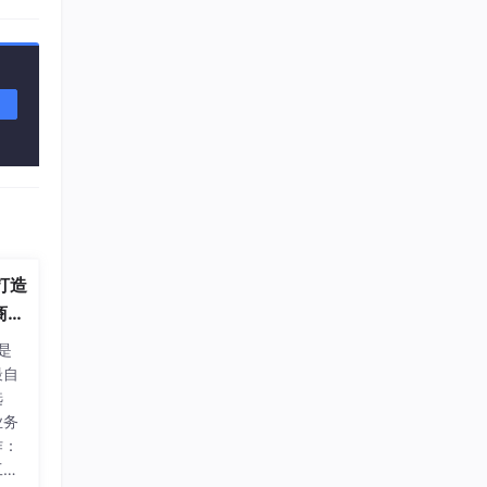
 资
 /
情消
接入
概率调
 打造
商采
部署
）是
环节对
最自
选
业务
“好
作：
 线
工录