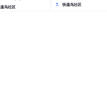
入到内部 ERP。流程重复、易错、
差异实证
快递鸟社区
快递鸟社区
低。如果能把「识别商品 → 判断是
供应链，支持第三方质检；建立 “不满意必赔” 售后机制，投诉
存在 → 批量采集 → 同款比价 → 
记录，用户可扫码核验真实性，信任度提升 85%。
选品」嵌进页面本身，就能把人工
压缩成几次点击。就地增强：不
生态与盲盒娱乐需求的精准契合，核心竞争力在于 “合规前提下
工具” 思维，以技术保障稳定性，以合规降低政策风险，以差异化
个性化推荐、AR 虚拟试玩等技术与淘宝生态的深度融合，合规化
娱乐赋能电商，电商反哺娱乐” 的良性循环。