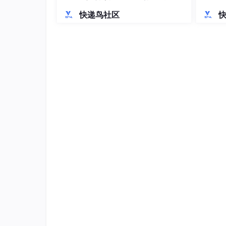
活方式”
O技术
快递鸟社区
信任体系重构提升留存：商品接入淘宝正规
时效不超过 2 小时；采用区块链存证抽赏
结语
淘宝扭蛋机小程序的发展机遇，本质是淘宝电商
验创新与生态协同”。开发者需跳出 “单纯抽奖
和信任体系构建长效竞争力。未来，随着 AI 
化、差异化将成为赛道突围的关键，真正实现 “