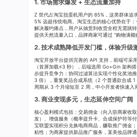
1. 市场需求爆发 + 生态流量加持
Z 世代占淘宝扭蛋机用户的 85%，这类群体追求 
5% 远超传统电商。淘宝生态的核心优势在于
解决履约痛点，用户从抽赏到收货全程无需跳转，
提供天然流量入口，品牌商家可通过 “购物满额
2. 技术成熟降低开发门槛，体验升级
淘宝开放平台提供完善的 API 支持，前端可采用
（首屏加载≤3 秒），后端选用 Go+Gin 架构
步提升竞争力：协同过滤算法实现个性化奖池推
3 倍），重复奖品合成系统（2 个普通款合成
周期从 3 个月缩短至 2 周，中小开发者快速
3. 商业变现多元，生态延伸空间广阔
核心盈利模式包括：交易佣金（向入驻商家收取 
发）、增值服务（概率提升卡、合成保护符等付
宝联盟实现积分兑换电商商品，赚取推广佣金；联
粘性；为商家提供新品推广服务，某美妆品牌通