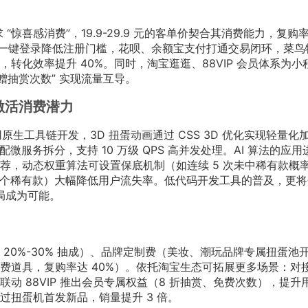
“惊喜感消费”，19.9-29.9 元的客单价契合其消费能力，复购率
：一键登录降低注册门槛，花呗、余额宝支付打通交易闭环，菜鸟
转化效率提升 40%。同时，淘宝逛逛、88VIP 会员体系为小
赠抽赏次数” 实现流量互导。
激活消费潜力
原生工具链开发，3D 扭蛋动画通过 CSS 3D 优化实现轻量化
搭配微服务拆分，支持 10 万级 QPS 高并发处理。AI 算法的应用
荐，动态权重算法可设置保底机制（如连续 5 次未中稀有款概
 1 个稀有款）大幅降低用户流失率。低代码开发工具的普及，更
入局成为可能。
20%-30% 抽成）、品牌定制费（美妆、潮玩品牌专属扭蛋池
费道具，复购率达 40%）。依托淘宝生态可拓展更多场景：对
动 88VIP 推出会员专属权益（8 折抽赏、免费次数），提升
过扭蛋机首发新品，销量提升 3 倍。