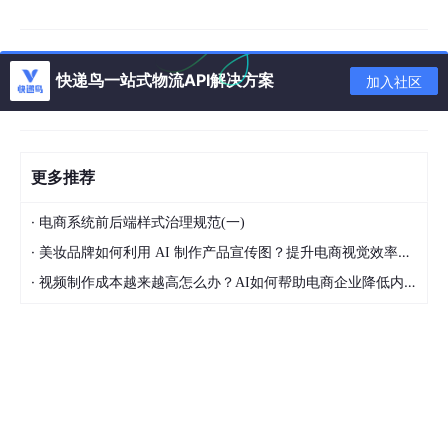
点击“开始下载”，完成采集。
二、平台专用工具及方法
快递鸟一站式物流API解决方案
加入社区
1. 京东商品视频采集
工具
：媒体梦工厂
操作步骤
：
更多推荐
打开媒体梦工厂，选择“商品视频素材下
·
电商系统前后端样式治理规范(一)
载”。
·
美妆品牌如何利用 AI 制作产品宣传图？提升电商视觉效率的方法
粘贴京东商品链接（支持多链接批量粘
·
视频制作成本越来越高怎么办？AI如何帮助电商企业降低内容生产压力
贴）。
勾选需下载的视频，点击“立即下载”。
下载完成后，视频自动保存至指定文件夹。
2. 淘宝/天猫商品视频采集
工具
：星优图片下载助手