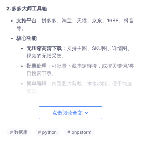
2. 多多大师工具箱
支持平台
：拼多多、淘宝、天猫、京东、1688、抖音
等。
核心功能
：
无压缩高清下载
：支持主图、SKU图、详情图、
视频的无损采集。
批量处理
：可批量下载指定链接，或按关键词/类
目搜索下载。
简单编辑
：内置图片剪裁、拼接功能，便于快速
修改。
操作步骤
：
点击阅读全文
选择图片资源来源（如拼多多）。
勾选需下载的内容（如主图、视频），设置
# 数据库
# python
# phpstorm
保存路径。