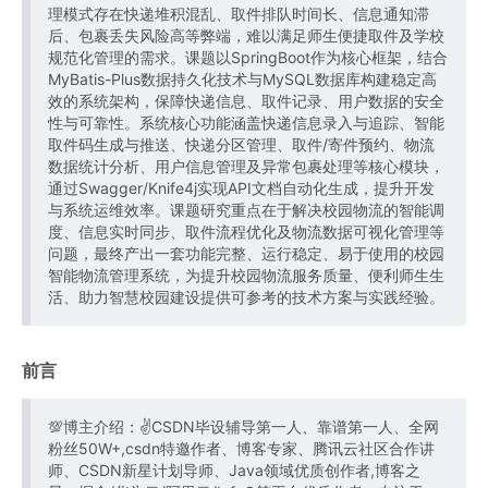
理模式存在快递堆积混乱、取件排队时间长、信息通知滞
后、包裹丢失风险高等弊端，难以满足师生便捷取件及学校
规范化管理的需求。课题以SpringBoot作为核心框架，结合
MyBatis-Plus数据持久化技术与MySQL数据库构建稳定高
效的系统架构，保障快递信息、取件记录、用户数据的安全
性与可靠性。系统核心功能涵盖快递信息录入与追踪、智能
取件码生成与推送、快递分区管理、取件/寄件预约、物流
数据统计分析、用户信息管理及异常包裹处理等核心模块，
通过Swagger/Knife4j实现API文档自动化生成，提升开发
与系统运维效率。课题研究重点在于解决校园物流的智能调
度、信息实时同步、取件流程优化及物流数据可视化管理等
问题，最终产出一套功能完整、运行稳定、易于使用的校园
智能物流管理系统，为提升校园物流服务质量、便利师生生
活、助力智慧校园建设提供可参考的技术方案与实践经验。
前言
💯博主介绍：✌CSDN毕设辅导第一人、靠谱第一人、全网
粉丝50W+,csdn特邀作者、博客专家、腾讯云社区合作讲
师、CSDN新星计划导师、Java领域优质创作者,博客之