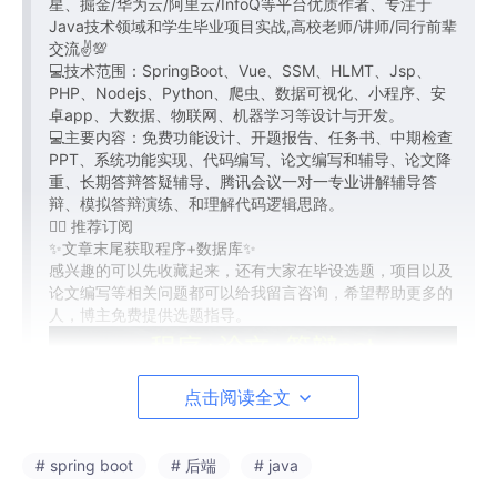
星、掘金/华为云/阿里云/InfoQ等平台优质作者、专注于
Java技术领域和学生毕业项目实战,高校老师/讲师/同行前辈
交流✌💯
💻技术范围：SpringBoot、Vue、SSM、HLMT、Jsp、
PHP、Nodejs、Python、爬虫、数据可视化、小程序、安
卓app、大数据、物联网、机器学习等设计与开发。
💻主要内容：免费功能设计、开题报告、任务书、中期检查
PPT、系统功能实现、代码编写、论文编写和辅导、论文降
重、长期答辩答疑辅导、腾讯会议一对一专业讲解辅导答
辩、模拟答辩演练、和理解代码逻辑思路。
👇🏻 推荐订阅
✨文章末尾获取程序+数据库✨
感兴趣的可以先收藏起来，还有大家在毕设选题，项目以及
论文编写等相关问题都可以给我留言咨询，希望帮助更多的
人，博主免费提供选题指导。
点击阅读全文
# spring boot
# 后端
# java